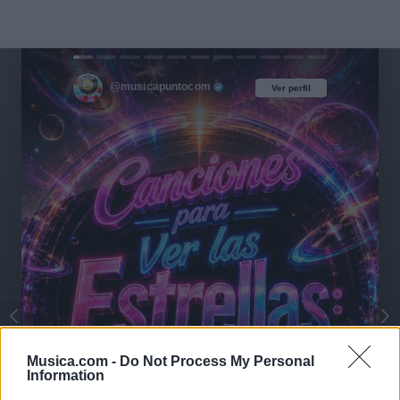
@musicapuntocom
Ver perfil
Ver perfil
Musica.com -
Do Not Process My Personal
Information