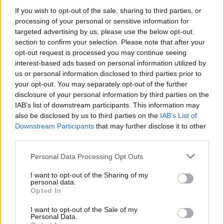
If you wish to opt-out of the sale, sharing to third parties, or
processing of your personal or sensitive information for
targeted advertising by us, please use the below opt-out
🪐🚀 Canciones para Ver las Estrellas:
section to confirm your selection. Please note that after your
Psicodelia y Space Rock 🎸✨
opt-out request is processed you may continue seeing
🌌🚀 Viaje intergaláctico: la mejor selección de
psicodelia, space rock y atmósferas cósmicas para
interest-based ads based on personal information utilized by
tus noches de astronomía. 🪐🎸 Desconecta, mira
us or personal information disclosed to third parties prior to
al firmamento y siente la gravedad cero. 💾 ¡Guarda
your opt-out. You may separately opt-out of the further
esta colección para tu próxima noche estrellada!
Añadir un comentario ...
✨⭐
disclosure of your personal information by third parties on the
IAB’s list of downstream participants. This information may
also be disclosed by us to third parties on the
IAB’s List of
Letras
Top Artistas
Playlists
Downstream Participants
that may further disclose it to other
third parties.
A
B
C
D
E
F
G
H
I
J
K
L
Personal Data Processing Opt Outs
M
N
O
P
Q
R
S
T
U
V
W
X
I want to opt-out of the Sharing of my
Y
Z
#
personal data.
Opted In
I want to opt-out of the Sale of my
Personal Data.