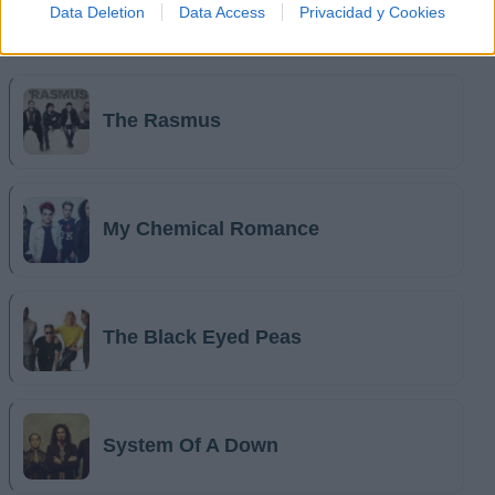
Data Deletion
Data Access
Privacidad y Cookies
Música Relacionada
The Rasmus
My Chemical Romance
The Black Eyed Peas
System Of A Down