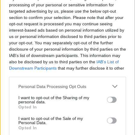
processing of your personal or sensitive information for
targeted advertising by us, please use the below opt-out
🪐🚀 Canciones para Ver las Estrellas:
section to confirm your selection. Please note that after your
Psicodelia y Space Rock 🎸✨
🌌🚀 Viaje intergaláctico: la mejor selección de
opt-out request is processed you may continue seeing
psicodelia, space rock y atmósferas cósmicas para
interest-based ads based on personal information utilized by
tus noches de astronomía. 🪐🎸 Desconecta, mira
us or personal information disclosed to third parties prior to
al firmamento y siente la gravedad cero. 💾 ¡Guarda
esta colección para tu próxima noche estrellada!
your opt-out. You may separately opt-out of the further
Añadir un comentario ...
✨⭐
disclosure of your personal information by third parties on the
IAB’s list of downstream participants. This information may
also be disclosed by us to third parties on the
IAB’s List of
Letras
Top Artistas
Playlists
Downstream Participants
that may further disclose it to other
third parties.
A
B
C
D
E
F
G
H
I
J
K
L
Personal Data Processing Opt Outs
M
N
O
P
Q
R
S
T
U
V
W
X
I want to opt-out of the Sharing of my
Y
Z
#
personal data.
Opted In
I want to opt-out of the Sale of my
Personal Data.
Opted In