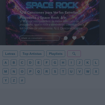
🪐🚀 Canciones para Ver las Estrellas:
Psicodelia y Space Rock 🎸✨
🌌🚀 Viaje intergaláctico: la mejor selección de
psicodelia, space rock y atmósferas cósmicas para
tus noches de astronomía. 🪐🎸 Desconecta, mira
al firmamento y siente la gravedad cero. 💾 ¡Guarda
esta colección para tu próxima noche estrellada!
Añadir un comentario ...
✨⭐
Letras
Top Artistas
Playlists
A
B
C
D
E
F
G
H
I
J
K
L
M
N
O
P
Q
R
S
T
U
V
W
X
Y
Z
#