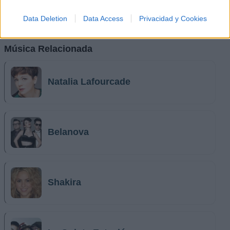
Data Deletion
Data Access
Privacidad y Cookies
Música Relacionada
Natalia Lafourcade
Belanova
Shakira