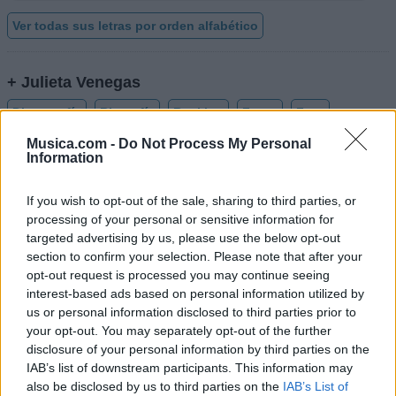
Ver todas sus letras por orden alfabético
+ Julieta Venegas
Discografía
Biografía
Ranking
Fotos
Foro
Musica.com -
Do Not Process My Personal
Añadir Letra
Information
If you wish to opt-out of the sale, sharing to third parties, or
Biografía de Julieta Venegas
processing of your personal or sensitive information for
targeted advertising by us, please use the below opt-out
Julieta Venegas: Un Viaje a través de su
section to confirm your selection. Please note that after your
Trayectoria Musical
opt-out request is processed you may continue seeing
interest-based ads based on personal information utilized by
us or personal information disclosed to third parties prior to
Ranking de Julieta Venegas
your opt-out. You may separately opt-out of the further
disclosure of your personal information by third parties on the
Julieta Venegas
está en la posición
356
del
IAB’s list of downstream participants. This information may
also be disclosed by us to third parties on the
IAB’s List of
ranking de esta semana, su mejor puesto ha sido el