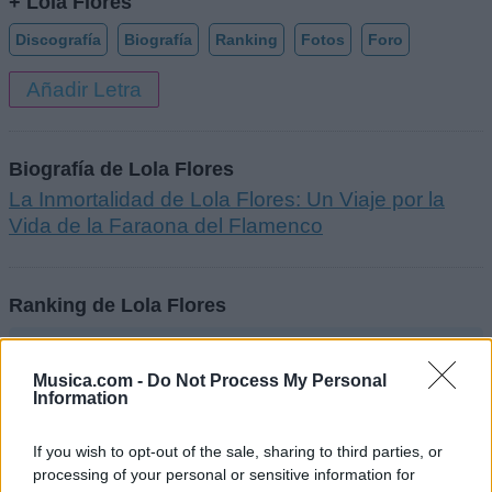
+ Lola Flores
Discografía
Biografía
Ranking
Fotos
Foro
Añadir Letra
Biografía de Lola Flores
La Inmortalidad de Lola Flores: Un Viaje por la
Vida de la Faraona del Flamenco
Ranking de Lola Flores
Lola Flores
no está entre los 500 artistas más
Musica.com -
Do Not Process My Personal
apoyados y visitados de esta semana.
Information
¿Apoyar a Lola Flores?
If you wish to opt-out of the sale, sharing to third parties, or
77
5
processing of your personal or sensitive information for