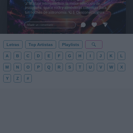
🌌🚀 Viaje intergaláctico: la mejor selección de
psicodelia, space rock y atmósferas cósmicas para
tus noches de astronomía. 🪐🎸 Desconecta, mira
al firmamento y siente la gravedad cero. 💾 ¡Guarda
esta colección para tu próxima noche estrellada!
Añadir un comentario ...
✨⭐
Letras
Top Artistas
Playlists
A
B
C
D
E
F
G
H
I
J
K
L
M
N
O
P
Q
R
S
T
U
V
W
X
Y
Z
#