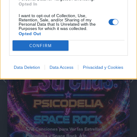
@musicapuntocom
Ver perfil
Ver perfil
Opted In
I want to opt-out of Collection, Use,
Retention, Sale, and/or Sharing of my
Personal Data that Is Unrelated with the
Purposes for which it was collected.
Opted Out
CONFIRM
Data Deletion
Data Access
Privacidad y Cookies
🪐🚀 Canciones para Ver las Estrellas:
Psicodelia y Space Rock 🎸✨