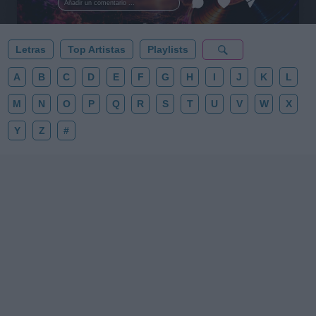
Añadir un comentario ...
✨⭐
Letras
Top Artistas
Playlists
A
B
C
D
E
F
G
H
I
J
K
L
M
N
O
P
Q
R
S
T
U
V
W
X
Y
Z
#