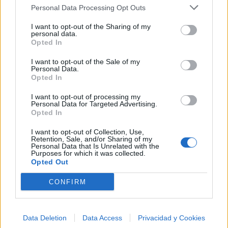
Personal Data Processing Opt Outs
+ Marisa Monte
I want to opt-out of the Sharing of my
personal data.
Discografía
Biografía
Ranking
Fotos
Foro
Opted In
I want to opt-out of the Sale of my
Añadir Letra
Personal Data.
Opted In
I want to opt-out of processing my
Ranking de Marisa Monte
Personal Data for Targeted Advertising.
Opted In
Marisa Monte
no está entre los 500 artistas más
I want to opt-out of Collection, Use,
apoyados y visitados de esta semana.
Retention, Sale, and/or Sharing of my
Personal Data that Is Unrelated with the
Purposes for which it was collected.
¿Apoyar a Marisa Monte?
Opted Out
5
1
CONFIRM
Ranking de Marisa Monte
TOP Música
Data Deletion
Data Access
Privacidad y Cookies