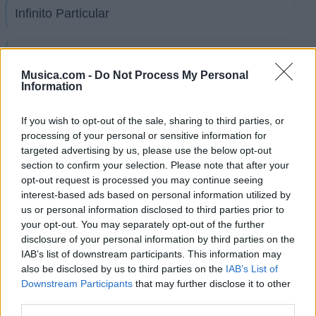
Infinito Particular
Tema de Amor
Musica.com -
Do Not Process My Personal
Information
Alta Noite
If you wish to opt-out of the sale, sharing to third parties, or
processing of your personal or sensitive information for
Cérebro Eletrônico
targeted advertising by us, please use the below opt-out
section to confirm your selection. Please note that after your
opt-out request is processed you may continue seeing
Diariámente
interest-based ads based on personal information utilized by
us or personal information disclosed to third parties prior to
Universo ao Meu Redor
your opt-out. You may separately opt-out of the further
disclosure of your personal information by third parties on the
IAB’s list of downstream participants. This information may
Para ser sincero
also be disclosed by us to third parties on the
IAB’s List of
Downstream Participants
that may further disclose it to other
third parties.
Ver todas sus letras por orden alfabético