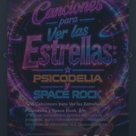
🪐🚀 Canciones para Ver las Estrellas:
Psicodelia y Space Rock 🎸✨
🌌🚀 Viaje intergaláctico: la mejor selección de
psicodelia, space rock y atmósferas cósmicas para
tus noches de astronomía. 🪐🎸 Desconecta, mira
al firmamento y siente la gravedad cero. 💾 ¡Guarda
esta colección para tu próxima noche estrellada!