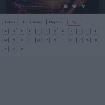
al firmamento y siente la gravedad cero. 💾 ¡Guarda
esta colección para tu próxima noche estrellada!
Añadir un comentario ...
✨⭐
Letras
Top Artistas
Playlists
A
B
C
D
E
F
G
H
I
J
K
L
M
N
O
P
Q
R
S
T
U
V
W
X
Y
Z
#