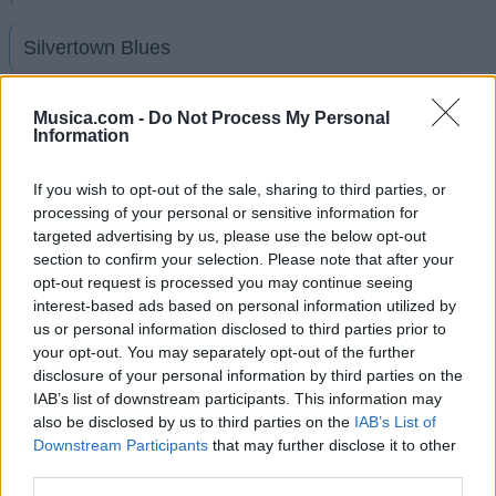
Silvertown Blues
Single Handed Sailor
Musica.com -
Do Not Process My Personal
Information
Six Blade Knife
If you wish to opt-out of the sale, sharing to third parties, or
processing of your personal or sensitive information for
targeted advertising by us, please use the below opt-out
Skateaway
section to confirm your selection. Please note that after your
opt-out request is processed you may continue seeing
interest-based ads based on personal information utilized by
So Far Away
us or personal information disclosed to third parties prior to
your opt-out. You may separately opt-out of the further
disclosure of your personal information by third parties on the
Solid Rock
IAB’s list of downstream participants. This information may
also be disclosed by us to third parties on the
IAB’s List of
Song For Sonny Liston
Downstream Participants
that may further disclose it to other
third parties.