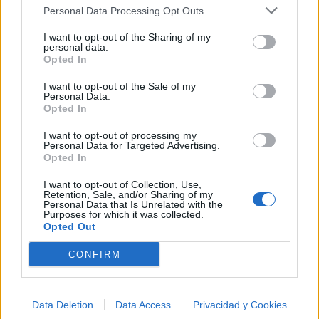
Ver todas sus letras por orden alfabético
Personal Data Processing Opt Outs
I want to opt-out of the Sharing of my
personal data.
+ Mark Knopfler
Opted In
Discografía
Biografía
Ranking
Fotos
Foro
I want to opt-out of the Sale of my
Personal Data.
Añadir Letra
Opted In
I want to opt-out of processing my
Personal Data for Targeted Advertising.
Ranking de Mark Knopfler
Opted In
I want to opt-out of Collection, Use,
Mark Knopfler
no está entre los 500 artistas más
Retention, Sale, and/or Sharing of my
Personal Data that Is Unrelated with the
apoyados y visitados de esta semana.
Purposes for which it was collected.
Opted Out
¿Apoyar a Mark Knopfler?
CONFIRM
20
1
Data Deletion
Data Access
Privacidad y Cookies
Ranking de Mark Knopfler
TOP Música