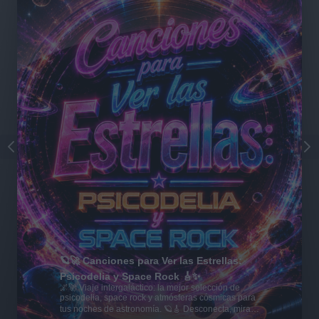
🪐🚀 Canciones para Ver las Estrellas:
Psicodelia y Space Rock 🎸✨
🌌🚀 Viaje intergaláctico: la mejor selección de
psicodelia, space rock y atmósferas cósmicas para
tus noches de astronomía. 🪐🎸 Desconecta, mira