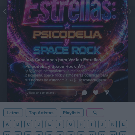
🪐🚀 Canciones para Ver las Estrellas:
Psicodelia y Space Rock 🎸✨
🌌🚀 Viaje intergaláctico: la mejor selección de
psicodelia, space rock y atmósferas cósmicas para
tus noches de astronomía. 🪐🎸 Desconecta, mira
al firmamento y siente la gravedad cero. 💾 ¡Guarda
esta colección para tu próxima noche estrellada!
Añadir un comentario ...
✨⭐
Letras
Top Artistas
Playlists
A
B
C
D
E
F
G
H
I
J
K
L