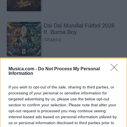
Dai Dai Mundial Fútbol 2026
ft. Burna Boy
Shakira
Musica.com -
Do Not Process My Personal
La Cita Fresita 2 ft. Luis R
Information
Conriquez, Oscar Maydon
Grupo Aztteca
If you wish to opt-out of the sale, sharing to third parties, or
Novedad
processing of your personal or sensitive information for
targeted advertising by us, please use the below opt-out
section to confirm your selection. Please note that after your
opt-out request is processed you may continue seeing
Ahora Soy Mi Prioridad
interest-based ads based on personal information utilized by
Nyla Stone
us or personal information disclosed to third parties prior to