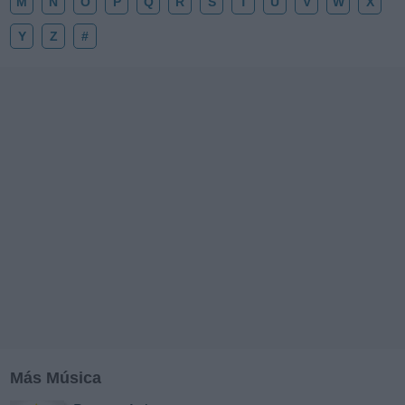
M
N
O
P
Q
R
S
T
U
V
W
X
Y
Z
#
Más Música