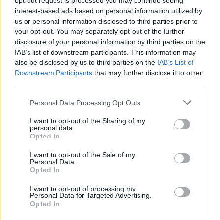
opt-out request is processed you may continue seeing
interest-based ads based on personal information utilized by
us or personal information disclosed to third parties prior to
your opt-out. You may separately opt-out of the further
Mix Te Sueño
disclosure of your personal information by third parties on the
Corazón Serrano
IAB’s list of downstream participants. This information may
also be disclosed by us to third parties on the
IAB’s List of
Downstream Participants
that may further disclose it to other
third parties.
Personal Data Processing Opt Outs
No Es Mi Culpa Remix ft.
I want to opt-out of the Sharing of my
Anderson Raura
personal data.
Opted In
Jessi Uribe
I want to opt-out of the Sale of my
Personal Data.
Opted In
I want to opt-out of processing my
Ayer Hable Con Dios
Personal Data for Targeted Advertising.
Opted In
Corridos Del Rey