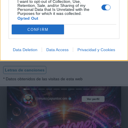
I want to opt-out of Collection, Use,
Retention, Sale, and/or Sharing of my
Personal Data that Is Unrelated with the
Purposes for which it was collected.
Opted Out
Al Final del Día
CONFIRM
Grupo Firme
Data Deletion
Data Access
Privacidad y Cookies
Letras de canciones
* Datos obtenidos de las visitas de esta web
@musicapuntocom
Ver perfil
Ver perfil