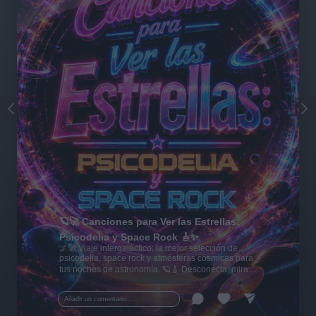
🪐🚀 Canciones para Ver las Estrellas:
Psicodelia y Space Rock 🎸✨
🌌🚀 Viaje intergaláctico: la mejor selección de
psicodelia, space rock y atmósferas cósmicas para
tus noches de astronomía. 🪐🎸 Desconecta, mira
al firmamento y siente la gravedad cero. 💾 ¡Guarda
esta colección para tu próxima noche estrellada!
Añadir un comentario ...
✨⭐