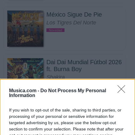
México Sigue De Pie
Los Tigres Del Norte
Novedad
Dai Dai Mundial Fútbol 2026
ft. Burna Boy
Shakira
Musica.com -
Do Not Process My Personal
Information
Todo lo fue
If you wish to opt-out of the sale, sharing to third parties, or
processing of your personal or sensitive information for
Lenin Ramirez
targeted advertising by us, please use the below opt-out
section to confirm your selection. Please note that after your