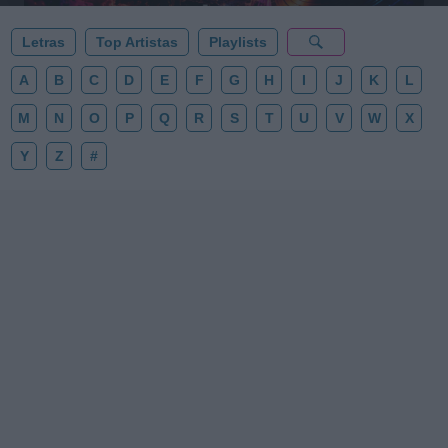
Letras
Top Artistas
Playlists
A
B
C
D
E
F
G
H
I
J
K
L
M
N
O
P
Q
R
S
T
U
V
W
X
Y
Z
#