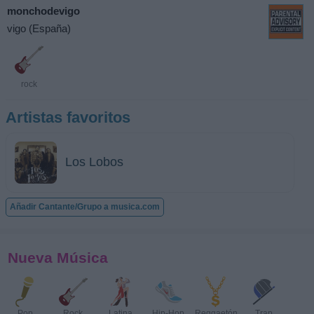
monchodevigo
vigo (España)
rock
Artistas favoritos
Los Lobos
Añadir Cantante/Grupo a musica.com
Nueva Música
Pop
Rock
Latina
Hip-Hop
Reggaetón
Trap