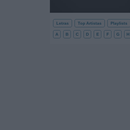
Letras
Top Artistas
Playlists
A
B
C
D
E
F
G
H