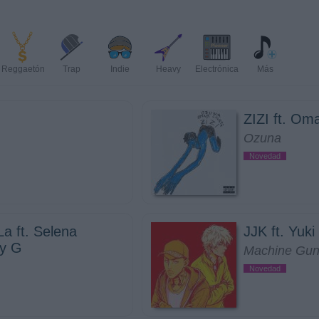
Reggaetón
Trap
Indie
Heavy
Electrónica
Más
ZIZI ft. Om
Ozuna
Novedad
La ft. Selena
JJK ft. Yuki
y G
Machine Gun
Novedad