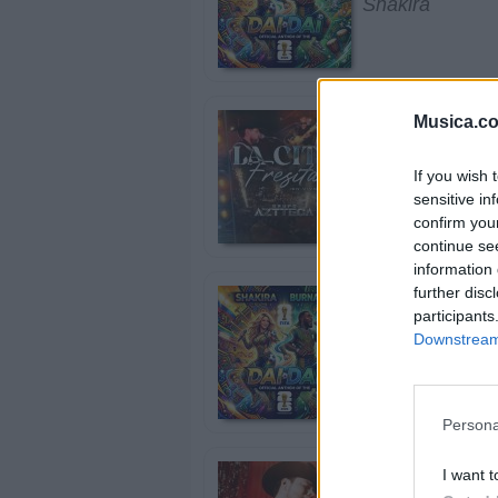
Shakira
Musica.c
La Cita Fresit
Grupo Aztteca
If you wish 
sensitive in
confirm you
continue se
information 
further disc
Dai Dai Mundi
participants
Burna Boy
Downstream 
Shakira
Persona
Todo lo fue
I want t