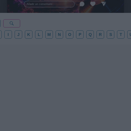
esta colección para tu próxima noche estrellada!
Añadir un comentario ...
✨⭐
I
J
K
L
M
N
O
P
Q
R
S
T