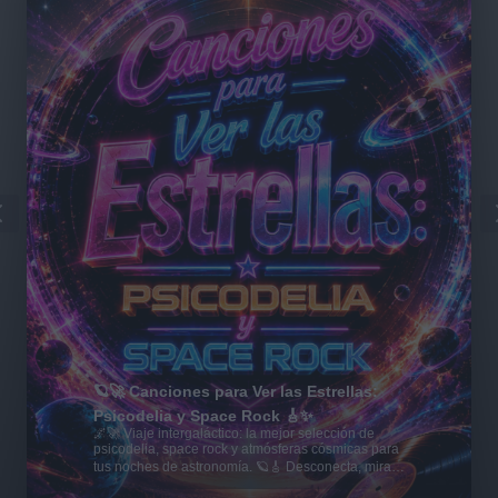
🪐🚀 Canciones para Ver las Estrellas:
Psicodelia y Space Rock 🎸✨
🌌🚀 Viaje intergaláctico: la mejor selección de
psicodelia, space rock y atmósferas cósmicas para
tus noches de astronomía. 🪐🎸 Desconecta, mira
al firmamento y siente la gravedad cero. 💾 ¡Guarda