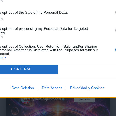
Anderson R
In
Jessi Uribe
o opt-out of the Sale of my Personal Data.
In
to opt-out of processing my Personal Data for Targeted
ing.
on Dios
Ahora Soy M
In
ey
Nyla Stone
o opt-out of Collection, Use, Retention, Sale, and/or Sharing
ersonal Data that Is Unrelated with the Purposes for which it
lected.
Out
CONFIRM
web
Data Deletion
Data Access
Privacidad y Cookies
@musicapuntocom
Ver perfil
Ver perfil