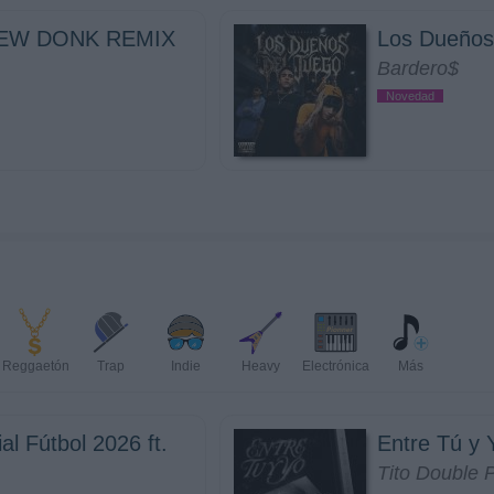
EW DONK REMIX
Los Dueños
Bardero$
Novedad
Reggaetón
Trap
Indie
Heavy
Electrónica
Más
al Fútbol 2026 ft.
Entre Tú y 
Tito Double 