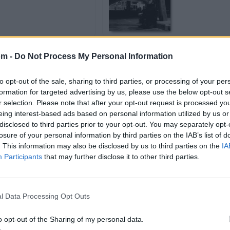
om -
Do Not Process My Personal Information
a
México Sig
Los Tigres D
to opt-out of the sale, sharing to third parties, or processing of your per
Novedad
formation for targeted advertising by us, please use the below opt-out s
r selection. Please note that after your opt-out request is processed y
eing interest-based ads based on personal information utilized by us or
disclosed to third parties prior to your opt-out. You may separately opt-
losure of your personal information by third parties on the IAB’s list of
al Fútbol 2026 ft.
Mix Te Sue
. This information may also be disclosed by us to third parties on the
IA
Corazón Ser
Participants
that may further disclose it to other third parties.
l Data Processing Opt Outs
No Es Mi Cu
o opt-out of the Sharing of my personal data.