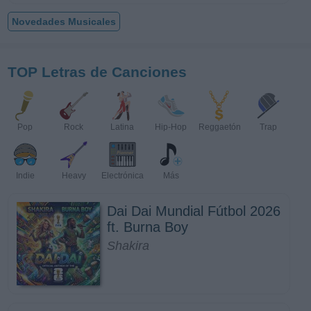
Novedades Musicales
TOP Letras de Canciones
Pop
Rock
Latina
Hip-Hop
Reggaetón
Trap
Indie
Heavy
Electrónica
Más
Dai Dai Mundial Fútbol 2026
ft. Burna Boy
Shakira