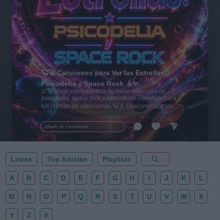
🪐🚀 Canciones para Ver las Estrellas:
Psicodelia y Space Rock 🎸✨
🌌🚀 Viaje intergaláctico: la mejor selección de
psicodelia, space rock y atmósferas cósmicas para
tus noches de astronomía. 🪐🎸 Desconecta, mira
al firmamento y siente la gravedad cero. 💾 ¡Guarda
esta colección para tu próxima noche estrellada!
Añadir un comentario ...
✨⭐
Letras
Top Artistas
Playlists
A
B
C
D
E
F
G
H
I
J
K
L
M
N
O
P
Q
R
S
T
U
V
W
X
Y
Z
#