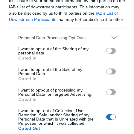
disclosure of your personal information by third parties on the
IAB’s list of downstream participants. This information may
also be disclosed by us to third parties on the
IAB’s List of
No Es Mi Culpa Remix ft.
Downstream Participants
that may further disclose it to other
third parties.
Anderson Raura
Jessi Uribe
Personal Data Processing Opt Outs
I want to opt-out of the Sharing of my
personal data.
Opted In
Ayer Hable Con Dios
I want to opt-out of the Sale of my
Personal Data.
Corridos Del Rey
Opted In
I want to opt-out of processing my
Personal Data for Targeted Advertising.
Opted In
I want to opt-out of Collection, Use,
Ahora Soy Mi Prioridad
Retention, Sale, and/or Sharing of my
Personal Data that Is Unrelated with the
Nyla Stone
Purposes for which it was collected.
Opted Out