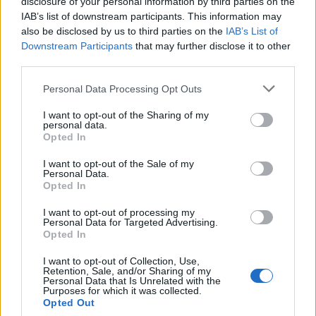
disclosure of your personal information by third parties on the
IAB’s list of downstream participants. This information may
also be disclosed by us to third parties on the
IAB’s List of
Todo lo fue
Downstream Participants
that may further disclose it to other
third parties.
Lenin Ramirez
Personal Data Processing Opt Outs
I want to opt-out of the Sharing of my
personal data.
Opted In
Mix Te Sueño
I want to opt-out of the Sale of my
Personal Data.
Corazón Serrano
Opted In
I want to opt-out of processing my
Personal Data for Targeted Advertising.
Opted In
I want to opt-out of Collection, Use,
No Es Mi Culpa Remix ft.
Retention, Sale, and/or Sharing of my
Personal Data that Is Unrelated with the
Anderson Raura
Purposes for which it was collected.
Opted Out
Jessi Uribe