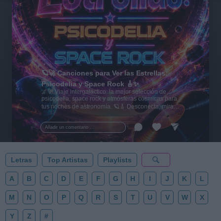
🪐🚀 Canciones para Ver las Estrellas:
Psicodelia y Space Rock 🎸✨
🌌🚀 Viaje intergaláctico: la mejor selección de
psicodelia, space rock y atmósferas cósmicas para
tus noches de astronomía. 🪐🎸 Desconecta, mira
al firmamento y siente la gravedad cero. 💾 ¡Guarda
esta colección para tu próxima noche estrellada!
Añadir un comentario ...
✨⭐
Letras
Top Artistas
Playlists
A
B
C
D
E
F
G
H
I
J
K
L
M
N
O
P
Q
R
S
T
U
V
W
X
Y
Z
#