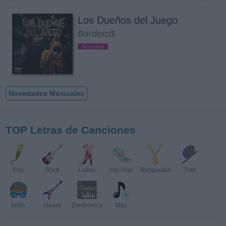
Los Dueños del Juego
Bardero$
Novedad
Novedades Musicales
TOP Letras de Canciones
Pop
Rock
Latina
Hip-Hop
Reggaetón
Trap
Indie
Heavy
Electrónica
Más