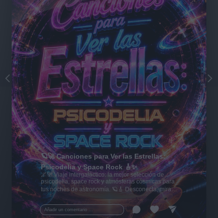
🪐🚀 Canciones para Ver las Estrellas:
Psicodelia y Space Rock 🎸✨
🌌🚀 Viaje intergaláctico: la mejor selección de
psicodelia, space rock y atmósferas cósmicas para
tus noches de astronomía. 🪐🎸 Desconecta, mira
al firmamento y siente la gravedad cero. 💾 ¡Guarda
esta colección para tu próxima noche estrellada!
Añadir un comentario ...
✨⭐