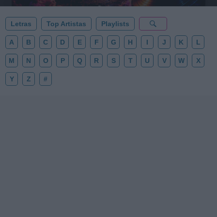
Letras
Top Artistas
Playlists
A
B
C
D
E
F
G
H
I
J
K
L
M
N
O
P
Q
R
S
T
U
V
W
X
Y
Z
#