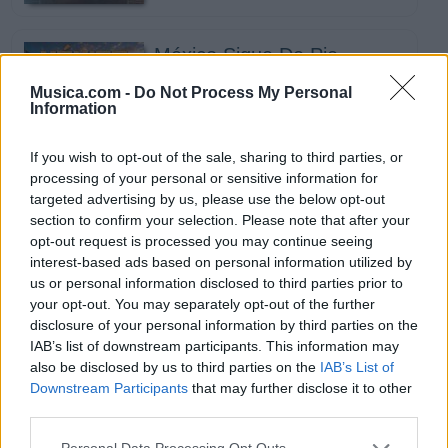
México Sigue De Pie
Los Tigres Del Norte
Musica.com -
Do Not Process My Personal
Information
Novedad
If you wish to opt-out of the sale, sharing to third parties, or
processing of your personal or sensitive information for
targeted advertising by us, please use the below opt-out
Dai Dai Mundial Fútbol 2026
section to confirm your selection. Please note that after your
ft. Burna Boy
opt-out request is processed you may continue seeing
Shakira
interest-based ads based on personal information utilized by
us or personal information disclosed to third parties prior to
your opt-out. You may separately opt-out of the further
disclosure of your personal information by third parties on the
IAB’s list of downstream participants. This information may
also be disclosed by us to third parties on the
IAB’s List of
Mix Te Sueño
Downstream Participants
that may further disclose it to other
Corazón Serrano
third parties.