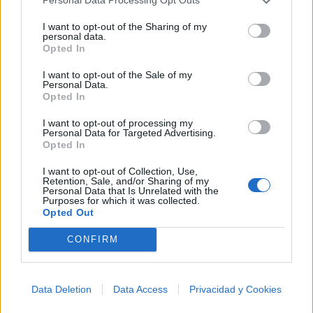
Personal Data Processing Opt Outs
I want to opt-out of the Sharing of my
personal data.
Opted In
Todo lo fue
Lenin Ramirez
I want to opt-out of the Sale of my
Personal Data.
Opted In
I want to opt-out of processing my
Personal Data for Targeted Advertising.
Opted In
No Es Mi Culpa Remix ft.
I want to opt-out of Collection, Use,
Retention, Sale, and/or Sharing of my
Anderson Raura
Personal Data that Is Unrelated with the
Purposes for which it was collected.
Jessi Uribe
Opted Out
CONFIRM
Ayer Hable Con Dios
Data Deletion
Data Access
Privacidad y Cookies
Corridos Del Rey