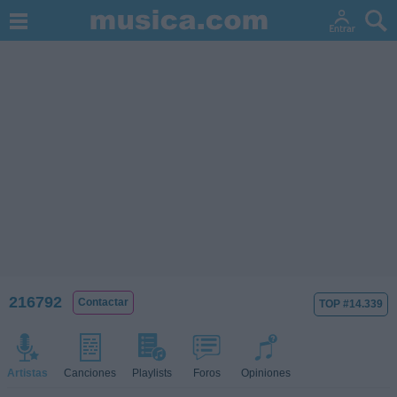
216792
Contactar
TOP #14.339
Artistas
Canciones
Playlists
Foros
Opiniones