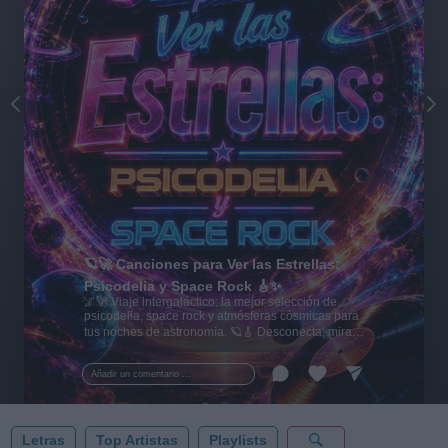
🪐🚀 Canciones para Ver las Estrellas:
Psicodelia y Space Rock 🎸✨
🌌🚀 Viaje intergaláctico: la mejor selección de
psicodelia, space rock y atmósferas cósmicas para
tus noches de astronomía. 🪐🎸 Desconecta, mira
al firmamento y siente la gravedad cero. 💾 ¡Guarda
esta colección para tu próxima noche estrellada!
Añadir un comentario ...
✨⭐
Letras
Top Artistas
Playlists