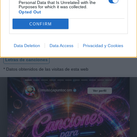
Personal Data that Is Unrelated with the
Purposes for which it was collected.
Opted Out
No Es Mi Culpa Remix ft.
Anderson Raura
CONFIRM
Jessi Uribe
Data Deletion
Data Access
Privacidad y Cookies
Letras de canciones
* Datos obtenidos de las visitas de esta web
@musicapuntocom
Ver perfil
Ver perfil