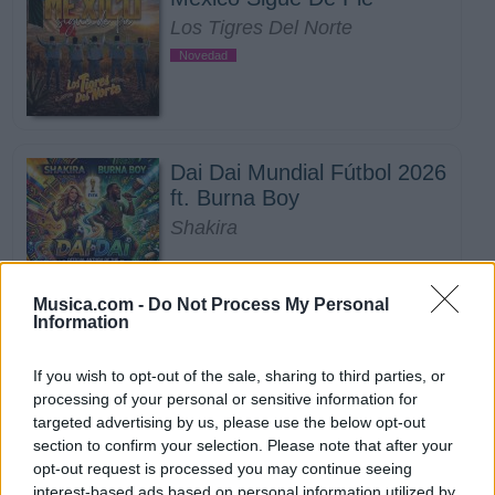
Los Tigres Del Norte
Novedad
Dai Dai Mundial Fútbol 2026
ft. Burna Boy
Shakira
Musica.com -
Do Not Process My Personal
Information
La Cita Fresita 2 ft. Luis R
Conriquez, Oscar Maydon
If you wish to opt-out of the sale, sharing to third parties, or
processing of your personal or sensitive information for
Grupo Aztteca
targeted advertising by us, please use the below opt-out
Novedad
section to confirm your selection. Please note that after your
opt-out request is processed you may continue seeing
interest-based ads based on personal information utilized by