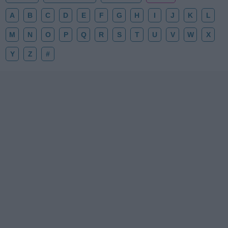
A
B
C
D
E
F
G
H
I
J
K
L
M
N
O
P
Q
R
S
T
U
V
W
X
Y
Z
#