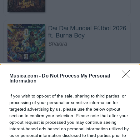
Dai Dai Mundial Fútbol 2026
ft. Burna Boy
Shakira
Musica.com -
Do Not Process My Personal
La Cita Fresita 2 ft. Luis R
Information
Conriquez, Oscar Maydon
Grupo Aztteca
If you wish to opt-out of the sale, sharing to third parties, or
Novedad
processing of your personal or sensitive information for
targeted advertising by us, please use the below opt-out
section to confirm your selection. Please note that after your
opt-out request is processed you may continue seeing
Ahora Soy Mi Prioridad
interest-based ads based on personal information utilized by
Nyla Stone
us or personal information disclosed to third parties prior to