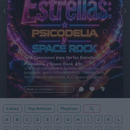
🪐🚀 Canciones para Ver las Estrellas:
Psicodelia y Space Rock 🎸✨
🌌🚀 Viaje intergaláctico: la mejor selección de
psicodelia, space rock y atmósferas cósmicas para
tus noches de astronomía. 🪐🎸 Desconecta, mira
al firmamento y siente la gravedad cero. 💾 ¡Guarda
esta colección para tu próxima noche estrellada!
Añadir un comentario ...
✨⭐
Letras
Top Artistas
Playlists
A
B
C
D
E
F
G
H
I
J
K
L