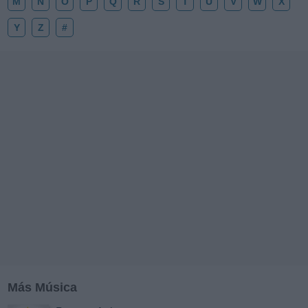
M
N
O
P
Q
R
S
T
U
V
W
X
Y
Z
#
Más Música