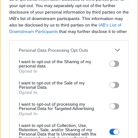
your opt-out. You may separately opt-out of the further
disclosure of your personal information by third parties on the
IAB’s list of downstream participants. This information may
also be disclosed by us to third parties on the
IAB’s List of
Downstream Participants
that may further disclose it to other
No Es Mi Culpa Remix ft.
third parties.
Anderson Raura
Personal Data Processing Opt Outs
Jessi Uribe
I want to opt-out of the Sharing of my
personal data.
Opted In
I want to opt-out of the Sale of my
Ayer Hable Con Dios
Personal Data.
Corridos Del Rey
Opted In
I want to opt-out of processing my
Personal Data for Targeted Advertising.
Opted In
I want to opt-out of Collection, Use,
Retention, Sale, and/or Sharing of my
Ahora Soy Mi Prioridad
Personal Data that Is Unrelated with the