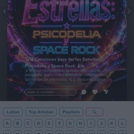
🪐🚀 Canciones para Ver las Estrellas:
Psicodelia y Space Rock 🎸✨
🌌🚀 Viaje intergaláctico: la mejor selección de
psicodelia, space rock y atmósferas cósmicas para
tus noches de astronomía. 🪐🎸 Desconecta, mira
al firmamento y siente la gravedad cero. 💾 ¡Guarda
esta colección para tu próxima noche estrellada!
Añadir un comentario ...
✨⭐
Letras
Top Artistas
Playlists
A
B
C
D
E
F
G
H
I
J
K
L