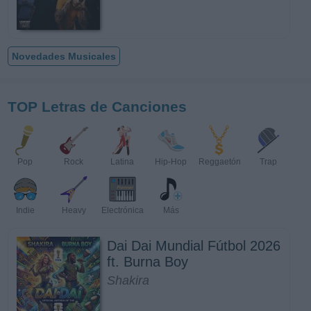
Novedades Musicales
TOP Letras de Canciones
Pop
Rock
Latina
Hip-Hop
Reggaetón
Trap
Indie
Heavy
Electrónica
Más
Dai Dai Mundial Fútbol 2026
ft. Burna Boy
Shakira