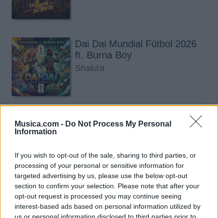
Dai Dai Mundial Fútbol 2026
ft. Burna Boy
Shakira
Mix Te Sueño
Musica.com -
Do Not Process My Personal
Information
Corazón Serrano
If you wish to opt-out of the sale, sharing to third parties, or
processing of your personal or sensitive information for
targeted advertising by us, please use the below opt-out
section to confirm your selection. Please note that after your
opt-out request is processed you may continue seeing
Todo lo fue
interest-based ads based on personal information utilized by
Lenin Ramirez
us or personal information disclosed to third parties prior to