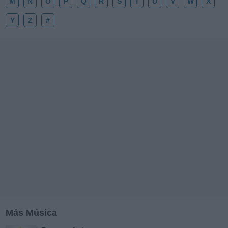
M
N
O
P
Q
R
S
T
U
V
W
X
Y
Z
#
Más Música