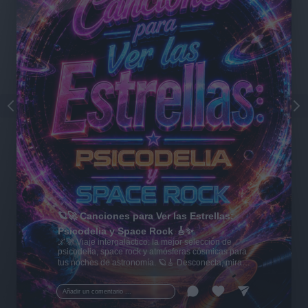
🪐🚀 Canciones para Ver las Estrellas:
Psicodelia y Space Rock 🎸✨
🌌🚀 Viaje intergaláctico: la mejor selección de
psicodelia, space rock y atmósferas cósmicas para
tus noches de astronomía. 🪐🎸 Desconecta, mira
al firmamento y siente la gravedad cero. 💾 ¡Guarda
esta colección para tu próxima noche estrellada!
Añadir un comentario ...
✨⭐