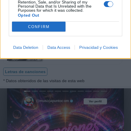
Retention, Sale, and/or Sharing of my
Personal Data that Is Unrelated with the
Purposes for which it was collected.
Opted Out
CONFIRM
Ahora Soy Mi Prioridad
Nyla Stone
Data Deletion
Data Access
Privacidad y Cookies
Letras de canciones
* Datos obtenidos de las visitas de esta web
@musicapuntocom
Ver perfil
Ver perfil