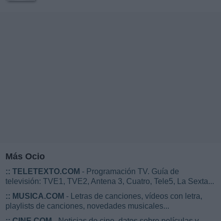
Más Ocio
::
TELETEXTO.COM
- Programación TV. Guía de
televisión: TVE1, TVE2, Antena 3, Cuatro, Tele5, La Sexta...
::
MUSICA.COM
- Letras de canciones, vídeos con letra,
playlists de canciones, novedades musicales...
::
CINE.COM
- Noticias de cine, datos sobre películas y