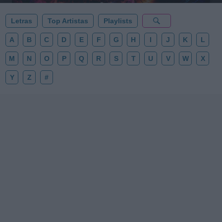
Letras
Top Artistas
Playlists
A
B
C
D
E
F
G
H
I
J
K
L
M
N
O
P
Q
R
S
T
U
V
W
X
Y
Z
#