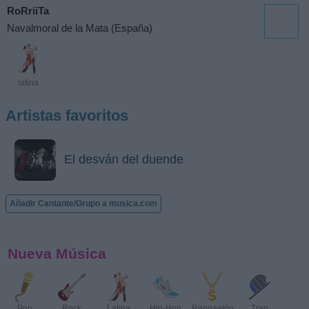
RoRriiTa
Navalmoral de la Mata (España)
latina
Artistas favoritos
El desván del duende
Añadir Cantante/Grupo a musica.com
Nueva Música
Pop
Rock
Latina
Hip-Hop
Reggaetón
Trap