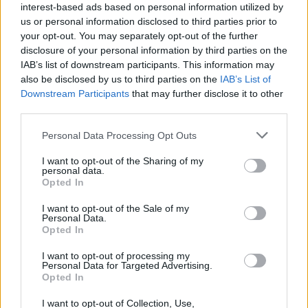
interest-based ads based on personal information utilized by
us or personal information disclosed to third parties prior to
your opt-out. You may separately opt-out of the further
Mix Te Sueño
disclosure of your personal information by third parties on the
IAB’s list of downstream participants. This information may
Corazón Serrano
also be disclosed by us to third parties on the
IAB’s List of
Downstream Participants
that may further disclose it to other
third parties.
Personal Data Processing Opt Outs
No Es Mi Culpa Remix ft.
I want to opt-out of the Sharing of my
personal data.
Anderson Raura
Opted In
Jessi Uribe
I want to opt-out of the Sale of my
Personal Data.
Opted In
I want to opt-out of processing my
Personal Data for Targeted Advertising.
Ayer Hable Con Dios
Opted In
Corridos Del Rey
I want to opt-out of Collection, Use,