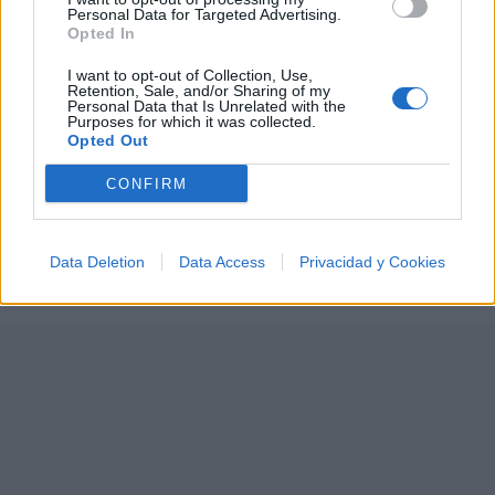
🌌🚀 Viaje intergaláctico: la mejor selección de
Personal Data for Targeted Advertising.
psicodelia, space rock y atmósferas cósmicas para
Opted In
tus noches de astronomía. 🪐🎸 Desconecta, mira
al firmamento y siente la gravedad cero. 💾 ¡Guarda
I want to opt-out of Collection, Use,
esta colección para tu próxima noche estrellada!
Añadir un comentario ...
Retention, Sale, and/or Sharing of my
✨⭐
Personal Data that Is Unrelated with the
Purposes for which it was collected.
Opted Out
Letras
Top Artistas
Playlists
CONFIRM
A
B
C
D
E
F
G
H
I
J
K
L
M
N
O
P
Q
R
S
T
U
V
W
X
Data Deletion
Data Access
Privacidad y Cookies
Y
Z
#