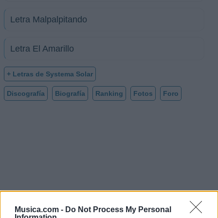
Letra Malpalpitando
Letra El Amarillo
+ Letras de Systema Solar
Discografía
Biografía
Ranking
Fotos
Foro
Musica.com -
Do Not Process My Personal
Information