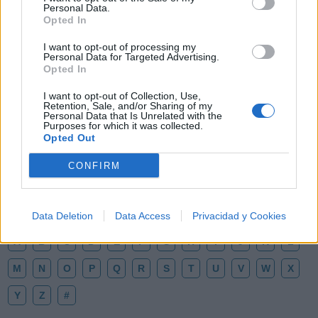
Personal Data.
Opted In
I want to opt-out of processing my
Personal Data for Targeted Advertising.
Opted In
🪐🚀 Canciones para Ver las Estrellas:
I want to opt-out of Collection, Use,
Psicodelia y Space Rock 🎸✨
Retention, Sale, and/or Sharing of my
Personal Data that Is Unrelated with the
🌌🚀 Viaje intergaláctico: la mejor selección de
Purposes for which it was collected.
psicodelia, space rock y atmósferas cósmicas para
Opted Out
tus noches de astronomía. 🪐🎸 Desconecta, mira
al firmamento y siente la gravedad cero. 💾 ¡Guarda
esta colección para tu próxima noche estrellada!
CONFIRM
Añadir un comentario ...
✨⭐
Letras
Top Artistas
Playlists
Data Deletion
Data Access
Privacidad y Cookies
A
B
C
D
E
F
G
H
I
J
K
L
M
N
O
P
Q
R
S
T
U
V
W
X
Y
Z
#