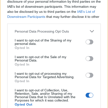
disclosure of your personal information by third parties on the
IAB’s list of downstream participants. This information may
also be disclosed by us to third parties on the
IAB’s List of
Downstream Participants
that may further disclose it to other
third parties.
Personal Data Processing Opt Outs
🪐🚀 Canciones para Ver las Estrellas:
I want to opt-out of the Sharing of my
Psicodelia y Space Rock 🎸✨
personal data.
🌌🚀 Viaje intergaláctico: la mejor selección de
Opted In
psicodelia, space rock y atmósferas cósmicas para
tus noches de astronomía. 🪐🎸 Desconecta, mira
I want to opt-out of the Sale of my
al firmamento y siente la gravedad cero. 💾 ¡Guarda
Personal Data.
esta colección para tu próxima noche estrellada!
Opted In
Añadir un comentario ...
✨⭐
I want to opt-out of processing my
Personal Data for Targeted Advertising.
Letras
Top Artistas
Playlists
Opted In
A
B
C
D
E
F
G
H
I
J
K
L
I want to opt-out of Collection, Use,
Retention, Sale, and/or Sharing of my
Personal Data that Is Unrelated with the
M
N
O
P
Q
R
S
T
U
V
W
X
Purposes for which it was collected.
Opted Out
Y
Z
#