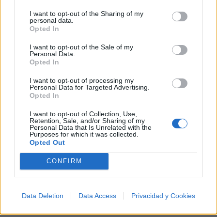
I want to opt-out of the Sharing of my
personal data.
Opted In
I want to opt-out of the Sale of my
Personal Data.
Opted In
I want to opt-out of processing my
Personal Data for Targeted Advertising.
Opted In
I want to opt-out of Collection, Use,
Retention, Sale, and/or Sharing of my
Personal Data that Is Unrelated with the
Purposes for which it was collected.
Opted Out
🪐🚀 Canciones para Ver las Estrellas:
Psicodelia y Space Rock 🎸✨
CONFIRM
🌌🚀 Viaje intergaláctico: la mejor selección de
psicodelia, space rock y atmósferas cósmicas para
tus noches de astronomía. 🪐🎸 Desconecta, mira
al firmamento y siente la gravedad cero. 💾 ¡Guarda
esta colección para tu próxima noche estrellada!
Data Deletion
Data Access
Privacidad y Cookies
Añadir un comentario ...
✨⭐