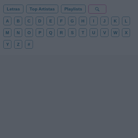
Letras
Top Artistas
Playlists
A
B
C
D
E
F
G
H
I
J
K
L
M
N
O
P
Q
R
S
T
U
V
W
X
Y
Z
#