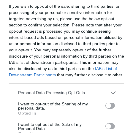
leyendas de la música norteña.
If you wish to opt-out of the sale, sharing to third parties, or
processing of your personal or sensitive information for
targeted advertising by us, please use the below opt-out
Conclusión
section to confirm your selection. Please note that after your
opt-out request is processed you may continue seeing
Los Cardenales de Nuevo León han logrado un
interest-based ads based on personal information utilized by
estatus icónico en la música mexicana, gracias a su
us or personal information disclosed to third parties prior to
your opt-out. You may separately opt-out of the further
pasión, talento y determinación. Desde sus humildes
disclosure of your personal information by third parties on the
inicios en Monterrey hasta su consolidación como
IAB’s list of downstream participants. This information may
referentes internacionales, la banda ha demostrado
also be disclosed by us to third parties on the
IAB’s List of
Downstream Participants
that may further disclose it to other
que, con esfuerzo y corazón, se pueden conquistar
third parties.
corazones y dejar un legado imborrable.
Personal Data Processing Opt Outs
Su historia es un testimonio de resiliencia y amor por
I want to opt-out of the Sharing of my
la música, y su impacto perdurará por muchas
personal data.
Opted In
generaciones más.
I want to opt-out of the Sale of my
Personal Data.