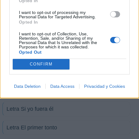
Opted In
+ Cardenales de Nuevo León
I want to opt-out of processing my
Letra Mi cómplice
Personal Data for Targeted Advertising.
Opted In
I want to opt-out of Collection, Use,
Letra Belleza de Cantina
Retention, Sale, and/or Sharing of my
Personal Data that Is Unrelated with the
Purposes for which it was collected.
Opted Out
Letra Que nadie sepa
CONFIRM
Letra Amnesia
Data Deletion
Data Access
Privacidad y Cookies
Letra Compréndala
Letra Si yo fuera él
Letra El primer tonto