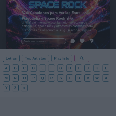
🪐🚀 Canciones para Ver las Estrellas:
Psicodelia y Space Rock 🎸✨
🌌🚀 Viaje intergaláctico: la mejor selección de
psicodelia, space rock y atmósferas cósmicas para
tus noches de astronomía. 🪐🎸 Desconecta, mira
al firmamento y siente la gravedad cero. 💾 ¡Guarda
esta colección para tu próxima noche estrellada!
Añadir un comentario ...
✨⭐
Letras
Top Artistas
Playlists
A
B
C
D
E
F
G
H
I
J
K
L
M
N
O
P
Q
R
S
T
U
V
W
X
Y
Z
#