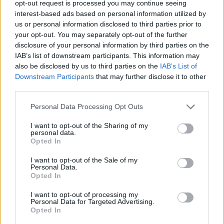
opt-out request is processed you may continue seeing
interest-based ads based on personal information utilized by
us or personal information disclosed to third parties prior to
your opt-out. You may separately opt-out of the further
disclosure of your personal information by third parties on the
IAB’s list of downstream participants. This information may
also be disclosed by us to third parties on the
IAB’s List of
Downstream Participants
that may further disclose it to other
third parties.
Personal Data Processing Opt Outs
I want to opt-out of the Sharing of my
personal data.
Opted In
🪐🚀 Canciones para Ver las Estrellas:
I want to opt-out of the Sale of my
Psicodelia y Space Rock 🎸✨
Personal Data.
🌌🚀 Viaje intergaláctico: la mejor selección de
Opted In
psicodelia, space rock y atmósferas cósmicas para
tus noches de astronomía. 🪐🎸 Desconecta, mira
al firmamento y siente la gravedad cero. 💾 ¡Guarda
I want to opt-out of processing my
esta colección para tu próxima noche estrellada!
Personal Data for Targeted Advertising.
Añadir un comentario ...
✨⭐
Opted In