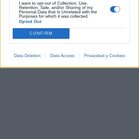
I want to opt-out of Collection, Use,
Retention, Sale, and/or Sharing of my
Letras
Top Artistas
Playlists
Personal Data that Is Unrelated with the
Purposes for which it was collected.
A
B
C
D
E
F
G
H
I
J
K
L
Opted Out
M
N
O
P
Q
R
S
T
U
V
W
X
CONFIRM
Y
Z
#
Data Deletion
Data Access
Privacidad y Cookies