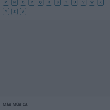
M
N
O
P
Q
R
S
T
U
V
W
X
Y
Z
#
Más Música