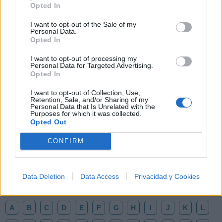
Opted In
I want to opt-out of the Sale of my
Personal Data.
Opted In
I want to opt-out of processing my
Personal Data for Targeted Advertising.
Opted In
I want to opt-out of Collection, Use,
Retention, Sale, and/or Sharing of my
🪐🚀 Canciones para Ver las Estrellas:
Personal Data that Is Unrelated with the
Psicodelia y Space Rock 🎸✨
Purposes for which it was collected.
🌌🚀 Viaje intergaláctico: la mejor selección de
Opted Out
psicodelia, space rock y atmósferas cósmicas para
tus noches de astronomía. 🪐🎸 Desconecta, mira
CONFIRM
al firmamento y siente la gravedad cero. 💾 ¡Guarda
esta colección para tu próxima noche estrellada!
Añadir un comentario ...
✨⭐
Data Deletion
Data Access
Privacidad y Cookies
Letras
Top Artistas
Playlists
A
B
C
D
E
F
G
H
I
J
K
L