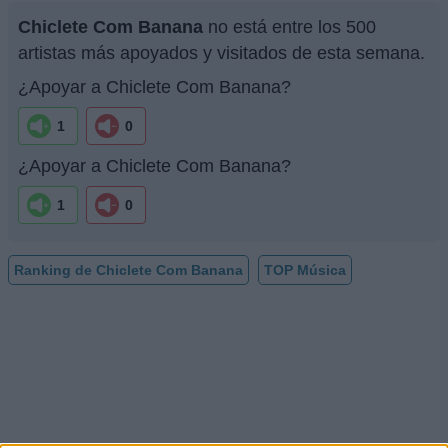
Chiclete Com Banana
no está entre los 500
artistas más apoyados y visitados de esta semana.
¿Apoyar a Chiclete Com Banana?
1
0
¿Apoyar a Chiclete Com Banana?
1
0
Ranking de Chiclete Com Banana
TOP Música