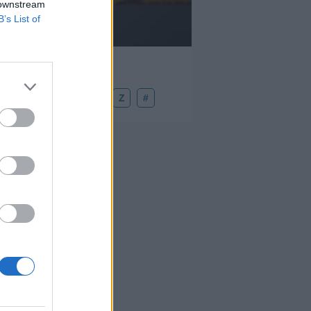
 downstream
B’s List of
U
V
W
X
Y
Z
#