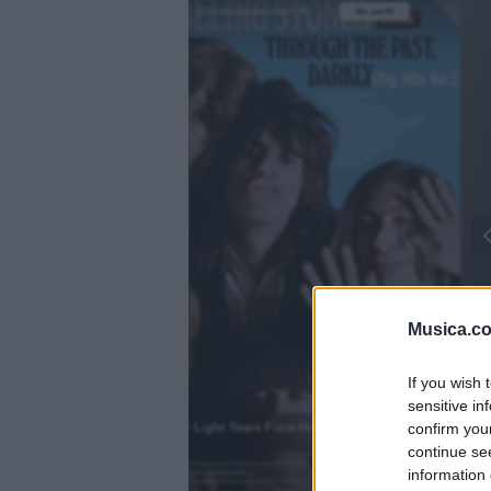
@musicapuntocom
Ver perfil
Ver perfil
fil
fil
Musica.c
)
If you wish 
sensitive in
2000 Light Years From Home
confirm you
.
continue se
information 
Añadir un comentario ...