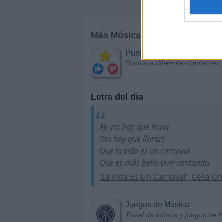
Más Música
Puntuar Artistas
Puntúa a diferentes cantantes 
Letra del día
Ay, no hay que llorar
(No hay que llorar)
Que la vida es un carnaval
Que es más bello vivir cantando
'La Vida Es Un Carnaval', Celia Cr
Juegos de Música
Trivial de música y juegos de f