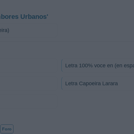
mbores Urbanos'
ira)
Letra 100% voce en (en esp
Letra Capoeira Larara
Foro