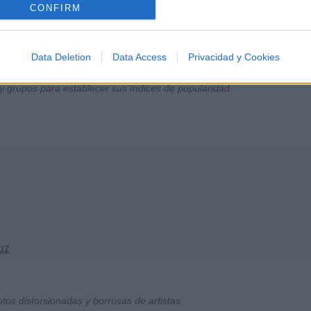
CONFIRM
Data Deletion
Data Access
Privacidad y Cookies
y grupos para establecer sus índices de popularidad
uz
otos distorsionadas y borrosas de artistas