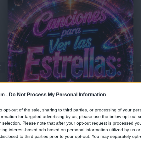
om -
Do Not Process My Personal Information
to opt-out of the sale, sharing to third parties, or processing of your per
formation for targeted advertising by us, please use the below opt-out s
🪐🚀 Canciones para Ver las Estrellas:
r selection. Please note that after your opt-out request is processed y
Psicodelia y Space Rock 🎸✨
eing interest-based ads based on personal information utilized by us or
🌌🚀 Viaje intergaláctico: la mejor selección de
psicodelia, space rock y atmósferas cósmicas para
disclosed to third parties prior to your opt-out. You may separately opt-
tus noches de astronomía. 🪐🎸 Desconecta, mira