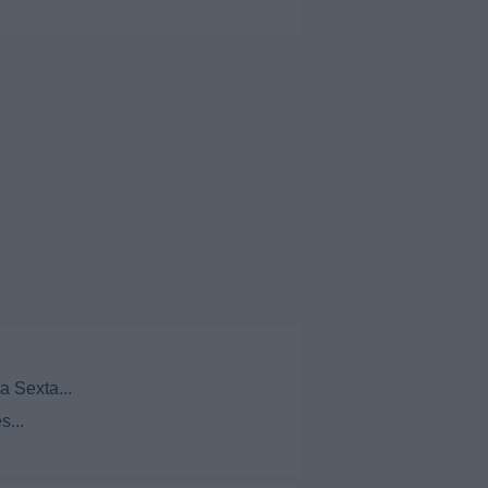
a Sexta...
s...