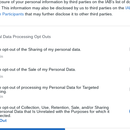
losure of your personal information by third parties on the IAB’s list of
al firmamento y siente la gravedad cero. 💾 ¡Guarda
. This information may also be disclosed by us to third parties on the
IA
esta colección para tu próxima noche estrellada!
Añadir un comentario ...
✨⭐
Participants
that may further disclose it to other third parties.
l Data Processing Opt Outs
I
J
K
L
M
N
O
P
Q
R
S
T
o opt-out of the Sharing of my personal data.
In
o opt-out of the Sale of my Personal Data.
In
to opt-out of processing my Personal Data for Targeted
ing.
In
o opt-out of Collection, Use, Retention, Sale, and/or Sharing
ersonal Data that Is Unrelated with the Purposes for which it
lected.
Out