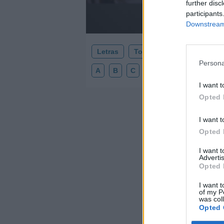
further disc
participants
Downstream 
Letras
Top Artistas
Playlists
Persona
A
B
C
D
E
F
G
H
I want t
Opted 
I want t
Opted 
I want 
Advertis
Opted 
I want t
of my P
was col
Opted 