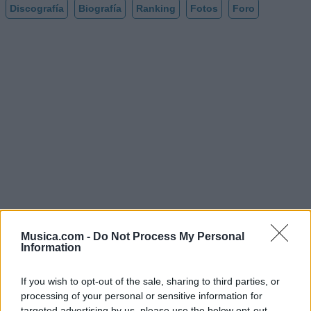
Discografía
Biografía
Ranking
Fotos
Foro
Musica.com -
Do Not Process My Personal
Information
If you wish to opt-out of the sale, sharing to third parties, or
@musicapuntocom
processing of your personal or sensitive information for
Ver perfil
Ver perfil
targeted advertising by us, please use the below opt-out