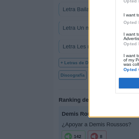
Opted 
Letra Bailare, bailaras
I want t
Opted 
Letra Un mundo de hombres n
I want 
Advertis
Opted 
Letra Les nuits D'emilyne
I want t
of my P
+ Letras de Demis Roussos
was col
Opted 
Discografía
Biografía
Ranking
Ranking de Demis Roussos
Demis Roussos
no está entre
¿Apoyar a Demis Roussos?
142
8