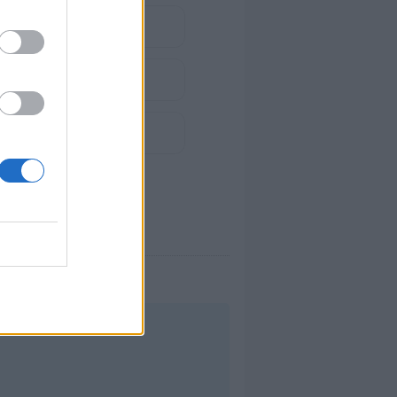
español)
na.