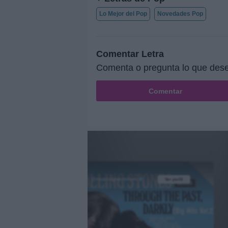
Lo Mejor del Pop
Novedades Pop
Comentar Letra
Comenta o pregunta lo que desees
Comentar
@musicapuntocom
Ver perfil
Ver perfil
fil
fil