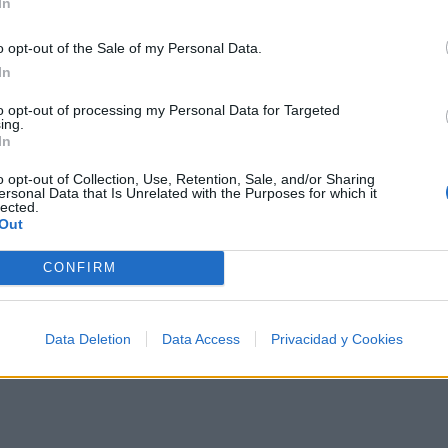
In
Letra When I Am A Kid
o opt-out of the Sale of my Personal Data.
In
iños
Letra We Shall Dance
to opt-out of processing my Personal Data for Targeted
ing.
In
Letra Forever And Ever (en 
o opt-out of Collection, Use, Retention, Sale, and/or Sharing
ersonal Data that Is Unrelated with the Purposes for which it
lected.
Out
Fotos
Foro
CONFIRM
Data Deletion
Data Access
Privacidad y Cookies
 los 500 artistas más apoyados y visitados de esta sema