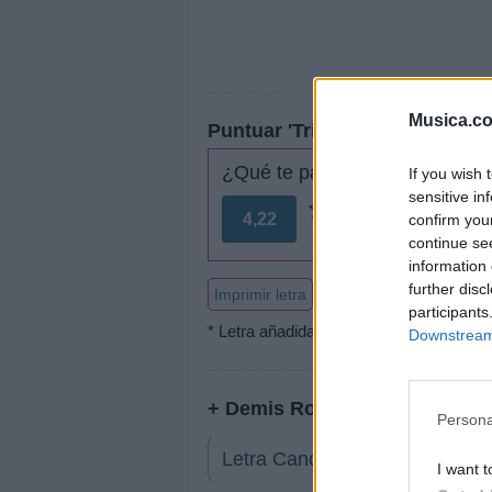
Musica.c
Puntuar 'Triki Triki Triki Triki
¿Qué te parece esta canción?
If you wish 
sensitive in
4,22
confirm you
37 votos
continue se
information 
further disc
Imprimir letra
participants
* Letra añadida por
Pepo2001
Downstream 
+ Demis Roussos
Persona
Letra Cancion de boda
I want t