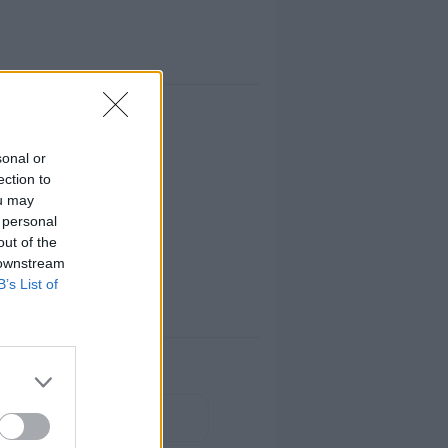
sonal or
ection to
ou may
 personal
out of the
 downstream
B’s List of
riki Mon Amour