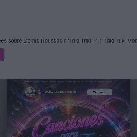
 sobre Demis Roussos o 'Triki Triki Triki Triki Triki Mo
@musicapuntocom
Ver perfil
Ver perfil