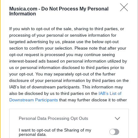
Musica.com -
Do Not Process My Personal
Information
If you wish to opt-out of the sale, sharing to third parties, or
processing of your personal or sensitive information for
targeted advertising by us, please use the below opt-out
section to confirm your selection. Please note that after your
opt-out request is processed you may continue seeing
🪐🚀 Canciones para Ver las Estrellas:
interest-based ads based on personal information utilized by
Psicodelia y Space Rock 🎸✨
us or personal information disclosed to third parties prior to
🌌🚀 Viaje intergaláctico: la mejor selección de
your opt-out. You may separately opt-out of the further
psicodelia, space rock y atmósferas cósmicas para
disclosure of your personal information by third parties on the
tus noches de astronomía. 🪐🎸 Desconecta, mira
al firmamento y siente la gravedad cero. 💾 ¡Guarda
IAB’s list of downstream participants. This information may
esta colección para tu próxima noche estrellada!
also be disclosed by us to third parties on the
IAB’s List of
Añadir un comentario ...
✨⭐
Downstream Participants
that may further disclose it to other
third parties.
Letras
Top Artistas
Playlists
Personal Data Processing Opt Outs
A
B
C
D
E
F
G
H
I
J
K
L
I want to opt-out of the Sharing of my
personal data.
M
N
O
P
Q
R
S
T
U
V
W
X