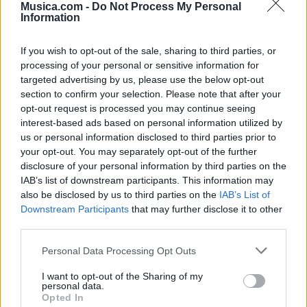
Musica.com -
Do Not Process My Personal
Information
If you wish to opt-out of the sale, sharing to third parties, or
processing of your personal or sensitive information for
targeted advertising by us, please use the below opt-out
section to confirm your selection. Please note that after your
opt-out request is processed you may continue seeing
interest-based ads based on personal information utilized by
us or personal information disclosed to third parties prior to
🪐🚀 Canciones para Ver las Estrellas:
your opt-out. You may separately opt-out of the further
Psicodelia y Space Rock 🎸✨
disclosure of your personal information by third parties on the
🌌🚀 Viaje intergaláctico: la mejor selección de
psicodelia, space rock y atmósferas cósmicas para
IAB’s list of downstream participants. This information may
tus noches de astronomía. 🪐🎸 Desconecta, mira
also be disclosed by us to third parties on the
IAB’s List of
al firmamento y siente la gravedad cero. 💾 ¡Guarda
Downstream Participants
that may further disclose it to other
esta colección para tu próxima noche estrellada!
Añadir un comentario ...
✨⭐
third parties.
Personal Data Processing Opt Outs
Letras
Top Artistas
Playlists
I want to opt-out of the Sharing of my
personal data.
A
B
C
D
E
F
G
H
I
J
K
L
Opted In