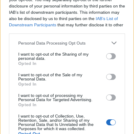
imagen: Se cortó el cabello, se puso una camiseta de
disclosure of your personal information by third parties on the
fútbol americano, y posó de un modo sexy. A raíz de
IAB’s list of downstream participants. This information may
este cambio, le sobrevino una crisis profesional y
also be disclosed by us to third parties on the
IAB’s List of
Downstream Participants
that may further disclose it to other
personal. Decidió romper su relación laboral con
third parties.
Alfredo Marcelo Gil porque él era muy dominante y la
Personal Data Processing Opt Outs
mantenía sometida emocionalmente, convirtiéndola
en una mujer insegura y sin fuerza de voluntad.
I want to opt-out of the Sharing of my
personal data.
Paradójicamente, le agradece el éxito de su carrera a
Opted In
su ex representante y director artístico.
I want to opt-out of the Sale of my
Personal Data.
Opted In
Manoella comenzó a sentir que nunca había sido
I want to opt-out of processing my
independiente y que siempre la habían manipulado, y
Personal Data for Targeted Advertising.
Opted In
tomó la decisión más importante de su vida al
abandonar a su esposo debido al maltrato físico y
I want to opt-out of Collection, Use,
Retention, Sale, and/or Sharing of my
psicológico de que fue víctima durante los siete años
Personal Data that Is Unrelated with the
Purposes for which it was collected.
que estuvieron casados. Tuvo que escoger entre su
Opted Out