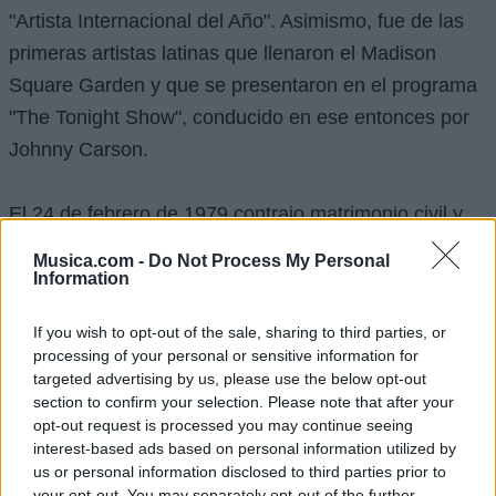
"Artista Internacional del Año". Asimismo, fue de las
primeras artistas latinas que llenaron el Madison
Square Garden y que se presentaron en el programa
"The Tonight Show", conducido en ese entonces por
Johnny Carson.
El 24 de febrero de 1979 contrajo matrimonio civil y
religioso con Guillermo Diestel Pasquel, y el 1 de
Musica.com -
Do Not Process My Personal
marzo de 1980 nació su hija, Erika. En 1983 sufrió la
Information
pérdida de un niño, nacido prematuramente a los seis
If you wish to opt-out of the sale, sharing to third parties, or
meses, a consecuencia de los constantes maltratos
processing of your personal or sensitive information for
de su esposo.
targeted advertising by us, please use the below opt-out
section to confirm your selection. Please note that after your
opt-out request is processed you may continue seeing
En 1985 grabó un disco titulado "Manoella Torres '85",
interest-based ads based on personal information utilized by
cuya portada mostraba un completo cambio de
us or personal information disclosed to third parties prior to
your opt-out. You may separately opt-out of the further