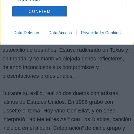
matrimonio y carrera, o su vida. Cansada de las
CONFIRM
humillaciones y estando en su mejor momento, tanto
de fama como de vida artística, decidió huir de
México para ocultarse de su marido por temor a ser
Data Deletion
Data Access
Privacidad y Cookies
lastimada nuevamente. De esta manera, inició un
autoexilio de tres años. Estuvo radicando en Texas y
en Florida, y se mantuvo alejada de los reflectores,
dejando inconclusos sus compromisos y
presentaciones profesionales.
Durante su exilio, realizó dos duetos con artistas
latinos de Estados Unidos. En 1986 grabó con
Lissette el tema "Hoy Vine Con Ella", y en 1987
interpretó "No Me Mires Así" con Los Diablos, canción
incluida en el álbum "Celebración" de dicho grupo y