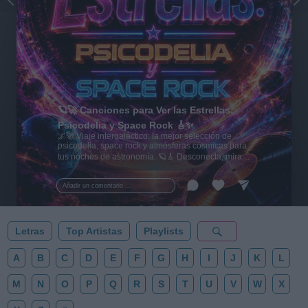
🪐🚀 Canciones para Ver las Estrellas:
Psicodelia y Space Rock 🎸✨
🌌🚀 Viaje intergaláctico: la mejor selección de
psicodelia, space rock y atmósferas cósmicas para
tus noches de astronomía. 🪐🎸 Desconecta, mira
al firmamento y siente la gravedad cero. 💾 ¡Guarda
esta colección para tu próxima noche estrellada!
Añadir un comentario ...
✨⭐
Letras
Top Artistas
Playlists
A
B
C
D
E
F
G
H
I
J
K
L
M
N
O
P
Q
R
S
T
U
V
W
X