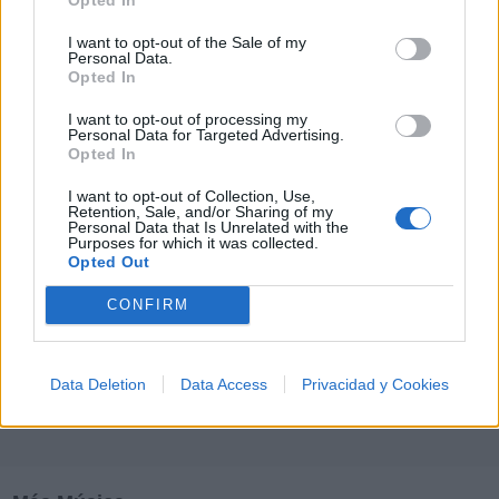
M
N
O
P
Q
R
S
T
U
V
W
X
I want to opt-out of the Sale of my
Personal Data.
Opted In
Y
Z
#
I want to opt-out of processing my
Personal Data for Targeted Advertising.
Opted In
I want to opt-out of Collection, Use,
Retention, Sale, and/or Sharing of my
Personal Data that Is Unrelated with the
Purposes for which it was collected.
Opted Out
CONFIRM
Data Deletion
Data Access
Privacidad y Cookies