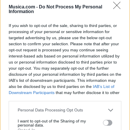
Musica.com -
Do Not Process My Personal
Information
If you wish to opt-out of the sale, sharing to third parties, or
processing of your personal or sensitive information for
targeted advertising by us, please use the below opt-out
section to confirm your selection. Please note that after your
opt-out request is processed you may continue seeing
interest-based ads based on personal information utilized by
us or personal information disclosed to third parties prior to
🪐🚀 Canciones para Ver las Estrellas:
your opt-out. You may separately opt-out of the further
Psicodelia y Space Rock 🎸✨
disclosure of your personal information by third parties on the
🌌🚀 Viaje intergaláctico: la mejor selección de
IAB’s list of downstream participants. This information may
psicodelia, space rock y atmósferas cósmicas para
also be disclosed by us to third parties on the
IAB’s List of
tus noches de astronomía. 🪐🎸 Desconecta, mira
Downstream Participants
that may further disclose it to other
al firmamento y siente la gravedad cero. 💾 ¡Guarda
esta colección para tu próxima noche estrellada!
third parties.
Añadir un comentario ...
✨⭐
Personal Data Processing Opt Outs
Letras
Top Artistas
Playlists
I want to opt-out of the Sharing of my
personal data.
A
B
C
D
E
F
G
H
I
J
K
L
Opted In