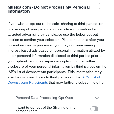
Musica.com -
Do Not Process My Personal
Information
If you wish to opt-out of the sale, sharing to third parties, or
processing of your personal or sensitive information for
targeted advertising by us, please use the below opt-out
section to confirm your selection. Please note that after your
opt-out request is processed you may continue seeing
🪐🚀 Canciones para Ver las Estrellas:
interest-based ads based on personal information utilized by
Psicodelia y Space Rock 🎸✨
us or personal information disclosed to third parties prior to
🌌🚀 Viaje intergaláctico: la mejor selección de
your opt-out. You may separately opt-out of the further
psicodelia, space rock y atmósferas cósmicas para
disclosure of your personal information by third parties on the
tus noches de astronomía. 🪐🎸 Desconecta, mira
al firmamento y siente la gravedad cero. 💾 ¡Guarda
IAB’s list of downstream participants. This information may
esta colección para tu próxima noche estrellada!
also be disclosed by us to third parties on the
IAB’s List of
Añadir un comentario ...
✨⭐
Downstream Participants
that may further disclose it to other
third parties.
Letras
Top Artistas
Playlists
Personal Data Processing Opt Outs
A
B
C
D
E
F
G
H
I
J
K
L
I want to opt-out of the Sharing of my
personal data.
M
N
O
P
Q
R
S
T
U
V
W
X