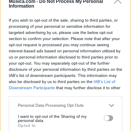
Musica.com -
Do Not Process My Personal
Information
If you wish to opt-out of the sale, sharing to third parties, or
processing of your personal or sensitive information for
targeted advertising by us, please use the below opt-out
section to confirm your selection. Please note that after your
opt-out request is processed you may continue seeing
interest-based ads based on personal information utilized by
🪐🚀 Canciones para Ver las Estrellas:
us or personal information disclosed to third parties prior to
Psicodelia y Space Rock 🎸✨
your opt-out. You may separately opt-out of the further
🌌🚀 Viaje intergaláctico: la mejor selección de
disclosure of your personal information by third parties on the
psicodelia, space rock y atmósferas cósmicas para
IAB’s list of downstream participants. This information may
tus noches de astronomía. 🪐🎸 Desconecta, mira
also be disclosed by us to third parties on the
IAB’s List of
al firmamento y siente la gravedad cero. 💾 ¡Guarda
esta colección para tu próxima noche estrellada!
Downstream Participants
that may further disclose it to other
Añadir un comentario ...
✨⭐
third parties.
Personal Data Processing Opt Outs
Letras
Top Artistas
Playlists
I want to opt-out of the Sharing of my
A
B
C
D
E
F
G
H
I
J
K
L
personal data.
Opted In
M
N
O
P
Q
R
S
T
U
V
W
X