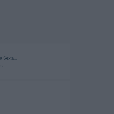
a Sexta...
s...