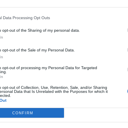
l Data Processing Opt Outs
o opt-out of the Sharing of my personal data.
In
o opt-out of the Sale of my Personal Data.
In
to opt-out of processing my Personal Data for Targeted
ing.
In
o opt-out of Collection, Use, Retention, Sale, and/or Sharing
ersonal Data that Is Unrelated with the Purposes for which it
lected.
Out
CONFIRM
y grupos para establecer sus índices de popularidad