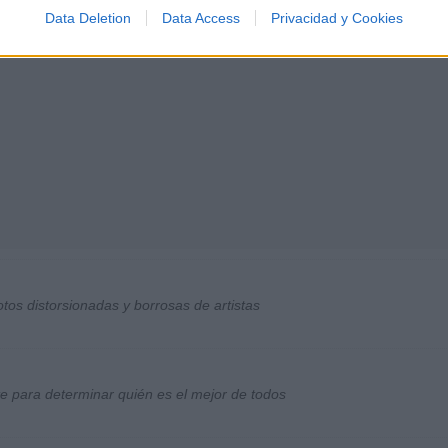
Data Deletion
Data Access
Privacidad y Cookies
otos distorsionadas y borrosas de artistas
ste para determinar quién es el mejor de todos