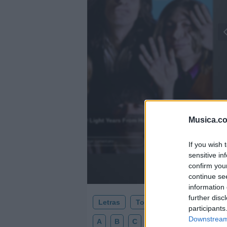
)
Musica.c
2000 Light Years From Home
.
Añadir un comentario ...
If you wish 
sensitive in
confirm you
continue se
information 
further disc
Letras
Top Artistas
Playlists
participants
Downstream 
A
B
C
D
E
F
G
H