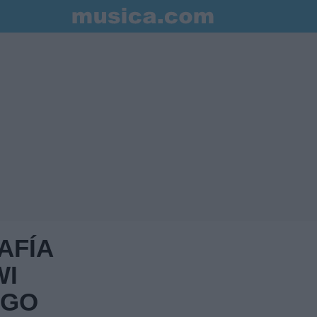
AFÍA
WI
EGO