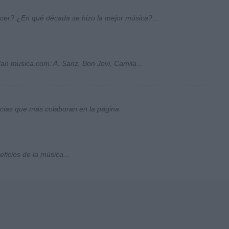
ocer? ¿En qué década se hizo la mejor música?...
an musica.com: A. Sanz, Bon Jovi, Camila...
socias que más colaboran en la página
ficios de la música...