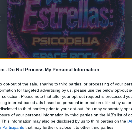
🪐🚀 Canciones para Ver las Estrellas:
om -
Do Not Process My Personal Information
Psicodelia y Space Rock 🎸✨
🌌🚀 Viaje intergaláctico: la mejor selección de
psicodelia, space rock y atmósferas cósmicas para
to opt-out of the sale, sharing to third parties, or processing of your per
tus noches de astronomía. 🪐🎸 Desconecta, mira
formation for targeted advertising by us, please use the below opt-out s
al firmamento y siente la gravedad cero. 💾 ¡Guarda
esta colección para tu próxima noche estrellada!
r selection. Please note that after your opt-out request is processed y
Añadir un comentario ...
✨⭐
eing interest-based ads based on personal information utilized by us or
disclosed to third parties prior to your opt-out. You may separately opt-
losure of your personal information by third parties on the IAB’s list of
. This information may also be disclosed by us to third parties on the
IA
Participants
that may further disclose it to other third parties.
I
J
K
L
M
N
O
P
Q
R
S
T