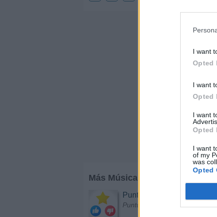
Persona
I want t
Opted 
I want t
Opted 
I want 
Advertis
Opted 
I want t
of my P
was col
Opted 
Más Música
Puntuar Artistas
Puntúa a diferentes cantantes 