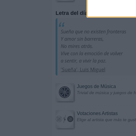
Letra del día
Sueña que no existen fronteras
Y amor sin barreras,
No mires atrás.
Vive con la emoción de volver
a sentir, a vivir la paz.
'Sueña', Luis Miguel
Juegos de Música
Trivial de música y juegos de f
Votaciones Artistas
Elige al artista que más te gu