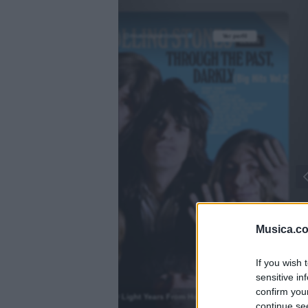
@musicapuntocom
Ver perfil
Ver perfil
fil
fil
Musica.c
If you wish 
)
sensitive in
confirm you
2000 Light Years From Home
continue se
.