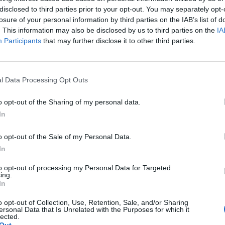
🌌🚀 Viaje intergaláctico: la mejor selección de
disclosed to third parties prior to your opt-out. You may separately opt-
psicodelia, space rock y atmósferas cósmicas para
tus noches de astronomía. 🪐🎸 Desconecta, mira
losure of your personal information by third parties on the IAB’s list of
al firmamento y siente la gravedad cero. 💾 ¡Guarda
. This information may also be disclosed by us to third parties on the
IA
esta colección para tu próxima noche estrellada!
Participants
that may further disclose it to other third parties.
Añadir un comentario ...
✨⭐
l Data Processing Opt Outs
I
J
K
L
M
N
O
P
Q
R
S
T
o opt-out of the Sharing of my personal data.
In
o opt-out of the Sale of my Personal Data.
In
to opt-out of processing my Personal Data for Targeted
ing.
In
o opt-out of Collection, Use, Retention, Sale, and/or Sharing
ersonal Data that Is Unrelated with the Purposes for which it
lected.