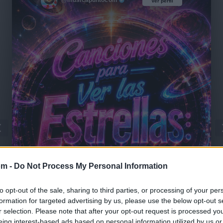
@musicapuntocom
Ver perfil
Ver perfil
om -
Do Not Process My Personal Information
to opt-out of the sale, sharing to third parties, or processing of your per
formation for targeted advertising by us, please use the below opt-out s
🪐🚀 Canciones para Ver las Estrellas:
r selection. Please note that after your opt-out request is processed y
Psicodelia y Space Rock 🎸✨
eing interest-based ads based on personal information utilized by us or