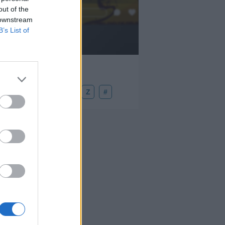
out of the
Añadir un comentario ...
 downstream
B’s List of
U
V
W
X
Y
Z
#