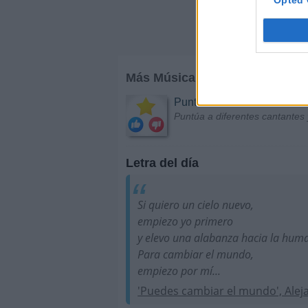
Opted 
Más Música
Puntuar Artistas
Puntúa a diferentes cantantes 
Letra del día
Si quiero un cielo nuevo,
empiezo yo primero
y elevo una alabanza hacia la hum
Para cambiar el mundo,
empiezo por mí...
'Puedes cambiar el mundo', Alej