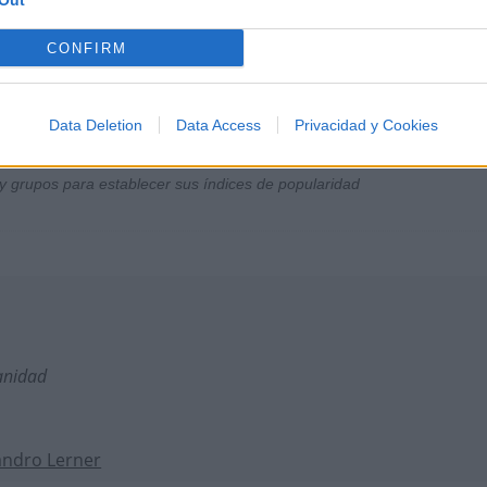
Out
CONFIRM
Data Deletion
Data Access
Privacidad y Cookies
y grupos para establecer sus índices de popularidad
anidad
andro Lerner