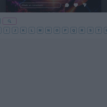
esta colección para tu próxima noche estrellada!
Añadir un comentario ...
✨⭐
I
J
K
L
M
N
O
P
Q
R
S
T