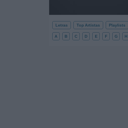
Letras
Top Artistas
Playlists
A
B
C
D
E
F
G
H