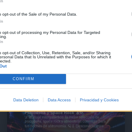
In
o opt-out of the Sale of my Personal Data.
In
to opt-out of processing my Personal Data for Targeted
ing.
In
o opt-out of Collection, Use, Retention, Sale, and/or Sharing
ersonal Data that Is Unrelated with the Purposes for which it
lected.
Out
CONFIRM
Data Deletion
Data Access
Privacidad y Cookies
🪐🚀 Canciones para Ver las Estrellas:
Psicodelia y Space Rock 🎸✨
🌌🚀 Viaje intergaláctico: la mejor selección de
psicodelia, space rock y atmósferas cósmicas para
tus noches de astronomía. 🪐🎸 Desconecta, mira
al firmamento y siente la gravedad cero. 💾 ¡Guarda