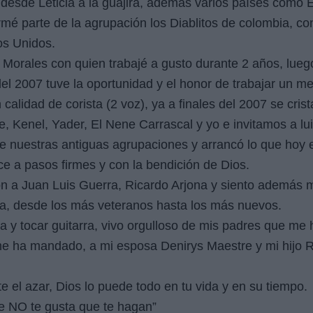
a desde Leticia a la guajira, además varios países como
mé parte de la agrupación los Diablitos de colombia, con
s Unidos.
 Morales con quien trabajé a gusto durante 2 años, lueg
del 2007 tuve la oportunidad y el honor de trabajar un m
calidad de corista (2 voz), ya a finales del 2007 se crist
 Kenel, Yader, El Nene Carrascal y yo e invitamos a lui
de nuestras antiguas agrupaciones y arrancó lo que hoy
ce a pasos firmes y con la bendición de Dios.
on a Juan Luis Guerra, Ricardo Arjona y siento además 
ata, desde los más veteranos hasta los más nuevos.
a y tocar guitarra, vivo orgulloso de mis padres que me h
me ha mandado, a mi esposa Denirys Maestre y mi hijo R
te el azar, Dios lo puede todo en tu vida y en su tiempo.
e NO te gusta que te hagan”