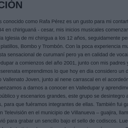
CIÓN
as conocido como Rafa Pérez es un gusto para mi contart
4 en chiriguaná - cesar, mis inicios musicales comenz
a Iglesia de mi chirigua a los 12 años, seguidamente pe
platillos, Bombo y Trombón. Con la poca experiencia mu
uesta sensacional de curumaní pero ya en calidad de voc
edupar a comienzos del año 2001, junto con mis padres y
serenata emprendimos lo que hoy en dia considero un d
 Vallenato Joven, junto al nene carrascal en el acordeó
enzamos a darnos a conocer en Valledupar y aprendimos
público y escenarios grandes, este grupo se desintegro a 
, para que fuéramos integrantes de ellas. También fui 
 Televisión en el municipio de Villanueva – guajira, llam
rvió para grabar un sencillo bajo el sello de codiscos. L