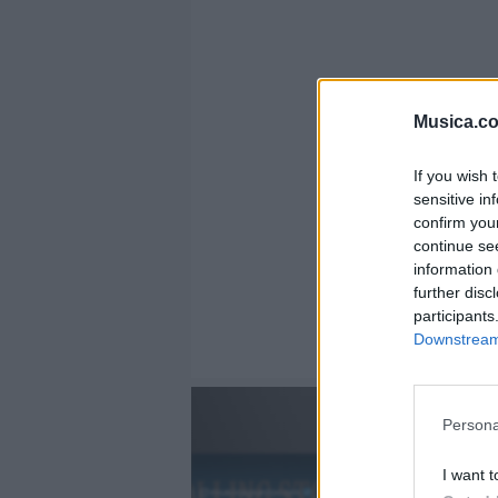
Musica.c
If you wish 
sensitive in
confirm you
continue se
information 
further disc
participants
Downstream 
Persona
I want t
@musicapuntocom
Ver perfil
Ver perfil