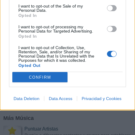
Y
Z
#
I want to opt-out of the Sale of my
Personal Data.
Opted In
I want to opt-out of processing my
Personal Data for Targeted Advertising.
Opted In
I want to opt-out of Collection, Use,
Retention, Sale, and/or Sharing of my
Personal Data that Is Unrelated with the
Purposes for which it was collected.
Opted Out
CONFIRM
Data Deletion
Data Access
Privacidad y Cookies
Más Música
Puntuar Artistas