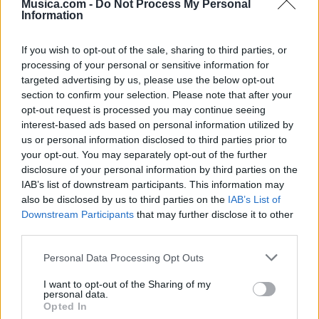
Musica.com -
Do Not Process My Personal
Information
If you wish to opt-out of the sale, sharing to third parties, or
processing of your personal or sensitive information for
targeted advertising by us, please use the below opt-out
section to confirm your selection. Please note that after your
opt-out request is processed you may continue seeing
🪐🚀 Canciones para Ver las Estrellas:
interest-based ads based on personal information utilized by
Psicodelia y Space Rock 🎸✨
us or personal information disclosed to third parties prior to
🌌🚀 Viaje intergaláctico: la mejor selección de
your opt-out. You may separately opt-out of the further
psicodelia, space rock y atmósferas cósmicas para
disclosure of your personal information by third parties on the
tus noches de astronomía. 🪐🎸 Desconecta, mira
IAB’s list of downstream participants. This information may
al firmamento y siente la gravedad cero. 💾 ¡Guarda
esta colección para tu próxima noche estrellada!
also be disclosed by us to third parties on the
IAB’s List of
Añadir un comentario ...
✨⭐
Downstream Participants
that may further disclose it to other
third parties.
Letras
Top Artistas
Playlists
Personal Data Processing Opt Outs
A
B
C
D
E
F
G
H
I
J
K
L
I want to opt-out of the Sharing of my
personal data.
M
N
O
P
Q
R
S
T
U
V
W
X
Opted In