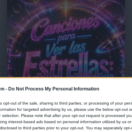
om -
Do Not Process My Personal Information
to opt-out of the sale, sharing to third parties, or processing of your per
formation for targeted advertising by us, please use the below opt-out s
r selection. Please note that after your opt-out request is processed y
🪐🚀 Canciones para Ver las Estrellas:
eing interest-based ads based on personal information utilized by us or
Psicodelia y Space Rock 🎸✨
disclosed to third parties prior to your opt-out. You may separately opt-
🌌🚀 Viaje intergaláctico: la mejor selección de