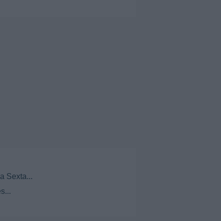
a Sexta...
s...