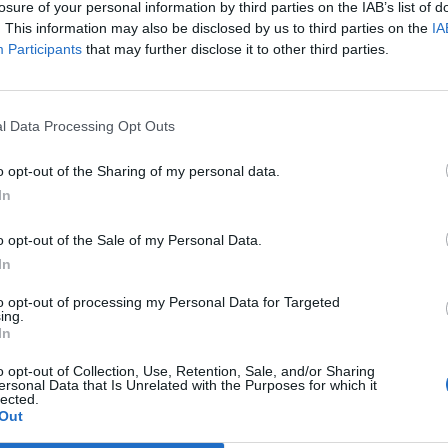
psicodelia, space rock y atmósferas cósmicas para
losure of your personal information by third parties on the IAB’s list of
tus noches de astronomía. 🪐🎸 Desconecta, mira
. This information may also be disclosed by us to third parties on the
IA
al firmamento y siente la gravedad cero. 💾 ¡Guarda
Participants
that may further disclose it to other third parties.
esta colección para tu próxima noche estrellada!
Añadir un comentario ...
✨⭐
l Data Processing Opt Outs
I
J
K
L
M
N
O
P
Q
R
S
T
o opt-out of the Sharing of my personal data.
In
o opt-out of the Sale of my Personal Data.
In
to opt-out of processing my Personal Data for Targeted
ing.
In
o opt-out of Collection, Use, Retention, Sale, and/or Sharing
ersonal Data that Is Unrelated with the Purposes for which it
lected.
Out