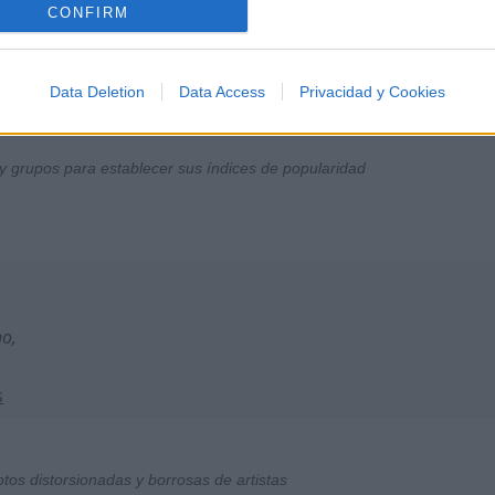
CONFIRM
Data Deletion
Data Access
Privacidad y Cookies
y grupos para establecer sus índices de popularidad
no,
s
otos distorsionadas y borrosas de artistas