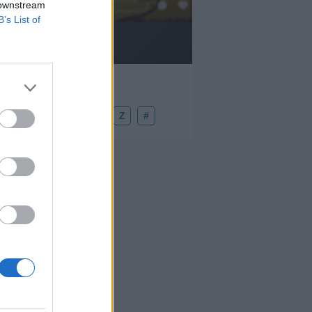
 downstream
Añadir un comentario ...
B’s List of
U
V
W
X
Y
Z
#