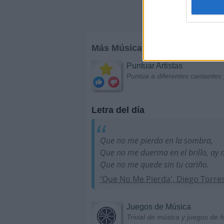
Más Música
Puntuar Artistas
Puntúa a diferentes cantantes 
Letra del día
Que no me pierda en la sombra,
Que no me duerma en el brillo, ay 
Que no me quede sin tu cariño.
'Que No Me Pierda', Diego Torre
Juegos de Música
Trivial de música y juegos de f