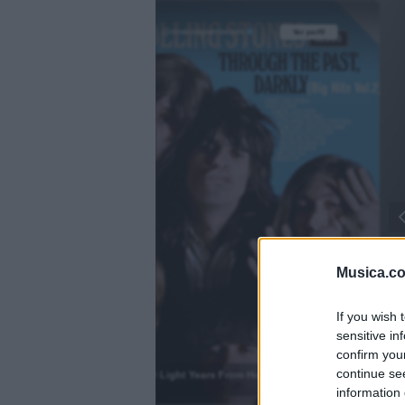
@musicapuntocom
Ver perfil
Ver perfil
fil
fil
Musica.c
If you wish 
sensitive in
)
confirm you
continue se
2000 Light Years From Home
.
information 