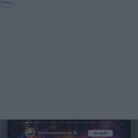
Foro
@musicapuntocom
Ver perfil
Ver perfil