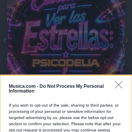
Musica.com -
Do Not Process My Personal
🪐🚀 Canciones para Ver las Estrellas:
Information
Psicodelia y Space Rock 🎸✨
🌌🚀 Viaje intergaláctico: la mejor selección de
psicodelia, space rock y atmósferas cósmicas para
If you wish to opt-out of the sale, sharing to third parties, or
tus noches de astronomía. 🪐🎸 Desconecta, mira
processing of your personal or sensitive information for
al firmamento y siente la gravedad cero. 💾 ¡Guarda
targeted advertising by us, please use the below opt-out
esta colección para tu próxima noche estrellada!
Añadir un comentario ...
✨⭐
section to confirm your selection. Please note that after your
opt-out request is processed you may continue seeing