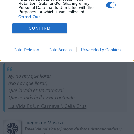
Retention, Sale, and/or Sharing of my
Personal Data that Is Unrelated with the
Purposes for which it was collected.
Opted Out
Más Música
CONFIRM
Puntuar Artistas
Puntúa a diferentes cantantes y grupos para establecer
sus índices de popularidad
Data Deletion
Data Access
Privacidad y Cookies
Letra del día
Ay, no hay que llorar
(No hay que llorar)
Que la vida es un carnaval
Que es más bello vivir cantando
'La Vida Es Un Carnaval', Celia Cruz
Juegos de Música
Trivial de música y juegos de fotos distorsionadas y