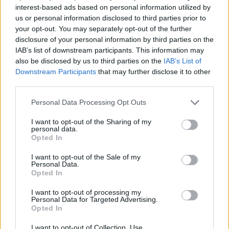
interest-based ads based on personal information utilized by
Letras
Top Artistas
Playlists
us or personal information disclosed to third parties prior to
your opt-out. You may separately opt-out of the further
A
B
C
D
E
F
G
H
I
J
K
L
disclosure of your personal information by third parties on the
IAB’s list of downstream participants. This information may
M
N
O
P
Q
R
S
T
U
V
W
X
also be disclosed by us to third parties on the
IAB’s List of
Y
Z
#
Downstream Participants
that may further disclose it to other
third parties.
Personal Data Processing Opt Outs
I want to opt-out of the Sharing of my
personal data.
Opted In
I want to opt-out of the Sale of my
Personal Data.
Opted In
I want to opt-out of processing my
Personal Data for Targeted Advertising.
Opted In
I want to opt-out of Collection, Use,