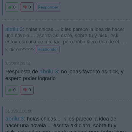
0
0
Responder
abrilu:3
: holas chicas.... k les parece la idea de hacer
una novela.... escrita aki claro, sobre tu y nick, esk
estoy con una de michael pero tmbn kiero una de el.....
k dicen?????
Responder
3/9/2011|03:14
abrilu:3
Respuesta de
: no jonas favorito es nick, y
espero poder lograrlo
0
0
31/8/2011|01:00
abrilu:3
: holas chicas.... k les parece la idea de
hacer una novela.... escrita aki claro, sobre tu y