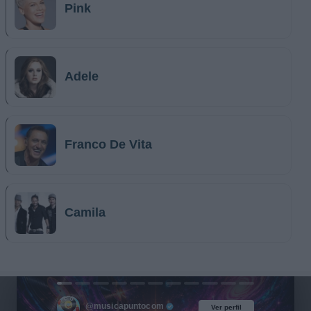
Pink
Adele
Franco De Vita
Camila
@musicapuntocom
Ver perfil
Ver perfil