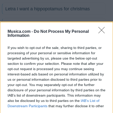
Letra I want a hippopotamus for christmas
Letra Time for me To fly (en español)
Musica.com -
Do Not Process My Personal
Information
Letra When you look me in the eyes (en
español)
If you wish to opt-out of the sale, sharing to third parties, or
processing of your personal or sensitive information for
targeted advertising by us, please use the below opt-out
Letra You Just Don't Know it
section to confirm your selection. Please note that after your
opt-out request is processed you may continue seeing
interest-based ads based on personal information utilized by
Letra Before The Love Story
us or personal information disclosed to third parties prior to
your opt-out. You may separately opt-out of the further
+ Letras de Nick Jonas
disclosure of your personal information by third parties on the
IAB’s list of downstream participants. This information may
Discografía
Biografía
Ranking
Fotos
Foro
also be disclosed by us to third parties on the
IAB’s List of
Downstream Participants
that may further disclose it to other
third parties.