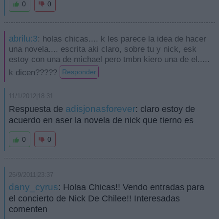
0
0
abrilu:3
: holas chicas.... k les parece la idea de hacer
una novela.... escrita aki claro, sobre tu y nick, esk
estoy con una de michael pero tmbn kiero una de el.....
k dicen?????
Responder
11/1/2012|18:31
adisjonasforever
Respuesta de
: claro estoy de
acuerdo en aser la novela de nick que tierno es
0
0
26/9/2011|23:37
dany_cyrus
: Holaa Chicas!! Vendo entradas para
el concierto de Nick De Chilee!! Interesadas
comenten