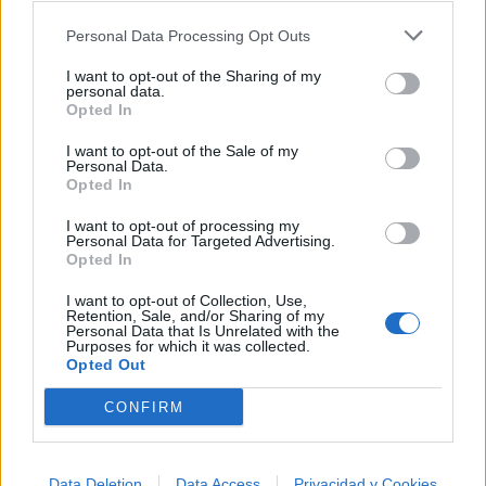
Biografía de Nick Jonas
Personal Data Processing Opt Outs
Nick Jonas: De Ídolo Adolescente a Artista
I want to opt-out of the Sharing of my
Multifacético
personal data.
Opted In
I want to opt-out of the Sale of my
Personal Data.
Opted In
I want to opt-out of processing my
Personal Data for Targeted Advertising.
Opted In
I want to opt-out of Collection, Use,
Retention, Sale, and/or Sharing of my
Personal Data that Is Unrelated with the
Purposes for which it was collected.
Opted Out
CONFIRM
Data Deletion
Data Access
Privacidad y Cookies