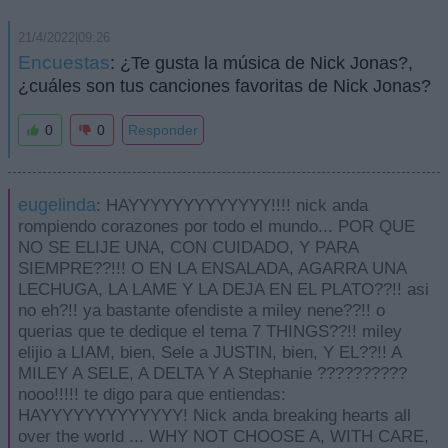
21/4/2022|09:26
Encuestas
: ¿Te gusta la música de Nick Jonas?,
¿cuáles son tus canciones favoritas de Nick Jonas?
0
0
Responder
eugelinda
: HAYYYYYYYYYYYYY!!!! nick anda
rompiendo corazones por todo el mundo... POR QUE
NO SE ELIJE UNA, CON CUIDADO, Y PARA
SIEMPRE??!!! O EN LA ENSALADA, AGARRA UNA
LECHUGA, LA LAME Y LA DEJA EN EL PLATO??!! asi
no eh?!! ya bastante ofendiste a miley nene??!! o
querias que te dedique el tema 7 THINGS??!! miley
elijio a LIAM, bien, Sele a JUSTIN, bien, Y EL??!! A
MILEY A SELE, A DELTA Y A Stephanie ??????????
nooo!!!!! te digo para que entiendas:
HAYYYYYYYYYYYYY! Nick anda breaking hearts all
over the world ... WHY NOT CHOOSE A, WITH CARE,