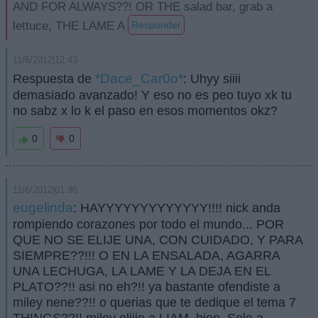
AND FOR ALWAYS??! OR THE salad bar, grab a
lettuce, THE LAME A
Responder
11/6/2012|12:43
*Dace_Car0o*
Respuesta de
: Uhyy siiii
demasiado avanzado! Y eso no es peo tuyo xk tu
no sabz x lo k el paso en esos momentos okz?
0
0
11/6/2012|01:36
eugelinda
: HAYYYYYYYYYYYYY!!!! nick anda
rompiendo corazones por todo el mundo... POR
QUE NO SE ELIJE UNA, CON CUIDADO, Y PARA
SIEMPRE??!!! O EN LA ENSALADA, AGARRA
UNA LECHUGA, LA LAME Y LA DEJA EN EL
PLATO??!! asi no eh?!! ya bastante ofendiste a
miley nene??!! o querias que te dedique el tema 7