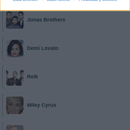
Música Relacionada
Jonas Brothers
Demi Lovato
Reik
Miley Cyrus