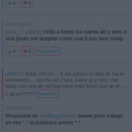
0
0
17/4/2012|03:13
sara_Y vallejo
: Hola a todas soi nueva aki y amo a
nick jonas me aceptan como una d sus fans shiiiip
0
0
Responder
abrilu:3
: holas chicas.... k les parece la idea de hacer
una novela.... escrita aki claro, sobre tu y nick, esk
estoy con una de michael pero tmbn kiero una de el.....
k dicen?????
Responder
11/3/2012|01:48
avrilkagamine
Respuesta de
: awww pues trabajo
en eso *.* la publicare pronto *.*