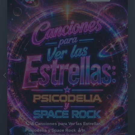
🪐🚀 Canciones para Ver las Estrellas:
Psicodelia y Space Rock 🎸✨
🌌🚀 Viaje intergaláctico: la mejor selección de