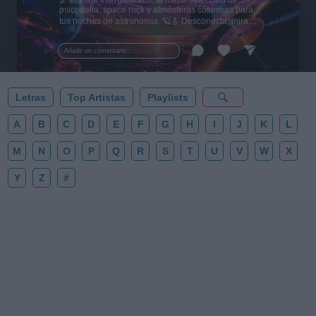
psicodelia, space rock y atmósferas cósmicas para
tus noches de astronomía. 🪐🎸 Desconecta, mira
al firmamento y siente la gravedad cero. 💾 ¡Guarda
esta colección para tu próxima noche estrellada!
Añadir un comentario ...
✨⭐
Letras
Top Artistas
Playlists
A
B
C
D
E
F
G
H
I
J
K
L
M
N
O
P
Q
R
S
T
U
V
W
X
Y
Z
#