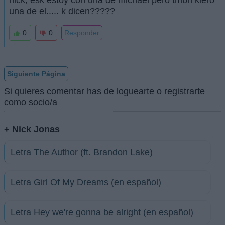
nick, esk estoy con una de michael pero tmbn kiero
una de el..... k dicen?????
0
0
Responder
Siguiente Página
Si quieres comentar has de loguearte o registrarte
como socio/a
+ Nick Jonas
Letra The Author (ft. Brandon Lake)
Letra Girl Of My Dreams (en español)
Letra Hey we're gonna be alright (en español)