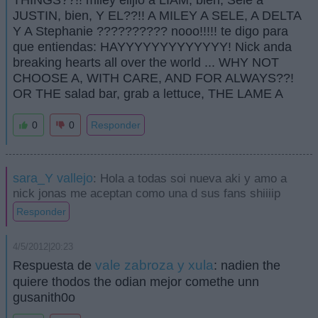
THINGS??!! miley elijio a LIAM, bien, Sele a
JUSTIN, bien, Y EL??!! A MILEY A SELE, A DELTA
Y A Stephanie ?????????? nooo!!!!! te digo para
que entiendas: HAYYYYYYYYYYYYY! Nick anda
breaking hearts all over the world ... WHY NOT
CHOOSE A, WITH CARE, AND FOR ALWAYS??!
OR THE salad bar, grab a lettuce, THE LAME A
0
0
Responder
sara_Y vallejo
: Hola a todas soi nueva aki y amo a
nick jonas me aceptan como una d sus fans shiiiip
Responder
4/5/2012|20:23
vale zabroza y xula
Respuesta de
: nadien the
quiere thodos the odian mejor comethe unn
gusanith0o