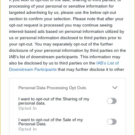
processing of your personal or sensitive information for
🪐🚀 Canciones para Ver las Estrellas:
targeted advertising by us, please use the below opt-out
Psicodelia y Space Rock 🎸✨
section to confirm your selection. Please note that after your
🌌🚀 Viaje intergaláctico: la mejor selección de
psicodelia, space rock y atmósferas cósmicas para
opt-out request is processed you may continue seeing
tus noches de astronomía. 🪐🎸 Desconecta, mira
interest-based ads based on personal information utilized by
al firmamento y siente la gravedad cero. 💾 ¡Guarda
us or personal information disclosed to third parties prior to
esta colección para tu próxima noche estrellada!
Añadir un comentario ...
your opt-out. You may separately opt-out of the further
✨⭐
disclosure of your personal information by third parties on the
IAB’s list of downstream participants. This information may
Letras
Top Artistas
Playlists
also be disclosed by us to third parties on the
IAB’s List of
Downstream Participants
that may further disclose it to other
A
B
C
D
E
F
G
H
I
J
K
L
third parties.
M
N
O
P
Q
R
S
T
U
V
W
X
Personal Data Processing Opt Outs
Y
Z
#
I want to opt-out of the Sharing of my
personal data.
Opted In
I want to opt-out of the Sale of my
Personal Data.
Opted In