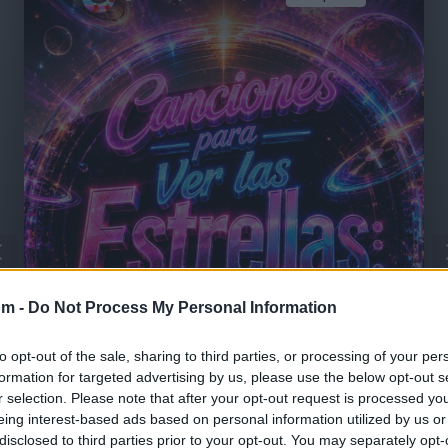
om -
Do Not Process My Personal Information
to opt-out of the sale, sharing to third parties, or processing of your per
formation for targeted advertising by us, please use the below opt-out s
r selection. Please note that after your opt-out request is processed y
🪐🚀 Canciones para Ver las Estrellas:
eing interest-based ads based on personal information utilized by us or
Psicodelia y Space Rock 🎸✨
disclosed to third parties prior to your opt-out. You may separately opt-