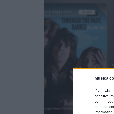
@musicapuntocom
Ver perfil
Ver perfil
fil
fil
Musica.c
If you wish 
sensitive in
)
confirm you
continue se
2000 Light Years From Home
information 
.