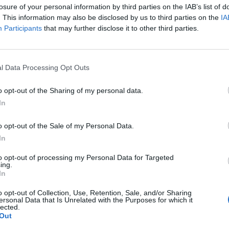
🌌🚀 Viaje intergaláctico: la mejor selección de
losure of your personal information by third parties on the IAB’s list of
psicodelia, space rock y atmósferas cósmicas para
tus noches de astronomía. 🪐🎸 Desconecta, mira
. This information may also be disclosed by us to third parties on the
IA
al firmamento y siente la gravedad cero. 💾 ¡Guarda
Participants
that may further disclose it to other third parties.
esta colección para tu próxima noche estrellada!
Añadir un comentario ...
✨⭐
l Data Processing Opt Outs
o opt-out of the Sharing of my personal data.
I
J
K
L
M
N
O
P
Q
R
S
T
In
o opt-out of the Sale of my Personal Data.
In
to opt-out of processing my Personal Data for Targeted
ing.
In
o opt-out of Collection, Use, Retention, Sale, and/or Sharing
ersonal Data that Is Unrelated with the Purposes for which it
lected.
Out