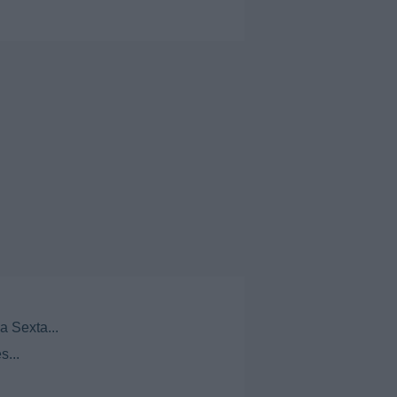
a Sexta...
s...