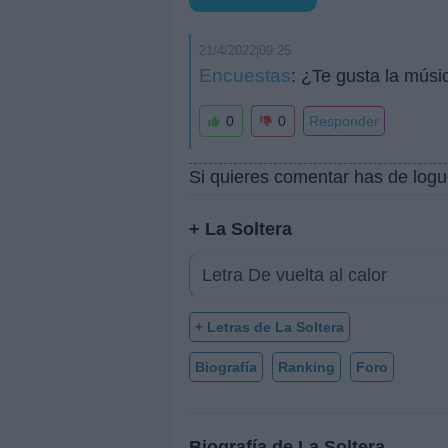
21/4/2022|09:25
Encuestas
: ¿Te gusta la músi
0
0
Responder
Si quieres comentar has de logu
+ La Soltera
Letra De vuelta al calor
+ Letras de La Soltera
Biografía
Ranking
Foro
Biografía de La Soltera