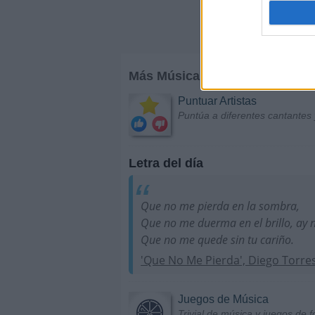
Más Música
Puntuar Artistas
Puntúa a diferentes cantantes 
Letra del día
Que no me pierda en la sombra,
Que no me duerma en el brillo, ay 
Que no me quede sin tu cariño.
'Que No Me Pierda', Diego Torre
Juegos de Música
Trivial de música y juegos de f