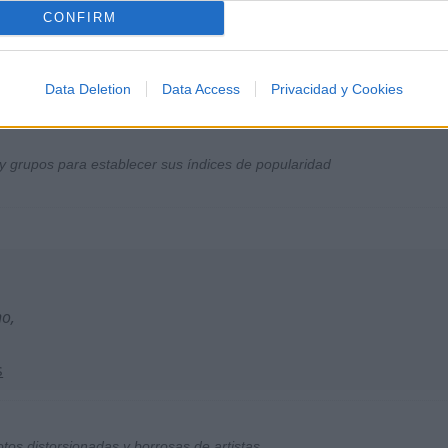
CONFIRM
Data Deletion
Data Access
Privacidad y Cookies
y grupos para establecer sus índices de popularidad
no,
s
otos distorsionadas y borrosas de artistas