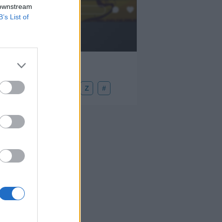
 downstream
Añadir un comentario ...
B’s List of
U
V
W
X
Y
Z
#