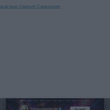
sical que Capturó Corazones
@musicapuntocom
Ver perfil
Ver perfil