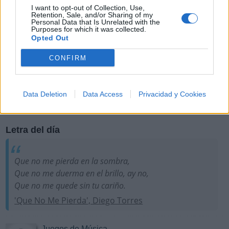
I want to opt-out of Collection, Use,
Retention, Sale, and/or Sharing of my
Personal Data that Is Unrelated with the
Purposes for which it was collected.
Opted Out
CONFIRM
Más Música
Puntuar Artistas
Data Deletion
Data Access
Privacidad y Cookies
Puntúa a diferentes cantantes y grupos para establecer
sus índices de popularidad
Letra del día
Que no me pierda en la sombra,
Que no me duerma en el brillo, ay no,
Que no me quede sin tu cariño.
'Que No Me Pierda', Diego Torres
Juegos de Música