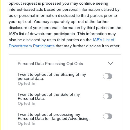
opt-out request is processed you may continue seeing
esta colección para tu próxima noche estrellada!
Añadir un comentario ...
✨⭐
interest-based ads based on personal information utilized by
us or personal information disclosed to third parties prior to
your opt-out. You may separately opt-out of the further
Letras
Top Artistas
Playlists
disclosure of your personal information by third parties on the
IAB’s list of downstream participants. This information may
A
B
C
D
E
F
G
H
I
J
K
L
also be disclosed by us to third parties on the
IAB’s List of
Downstream Participants
that may further disclose it to other
M
N
O
P
Q
R
S
T
U
V
W
X
third parties.
Y
Z
#
Personal Data Processing Opt Outs
I want to opt-out of the Sharing of my
personal data.
Opted In
I want to opt-out of the Sale of my
Personal Data.
Opted In
I want to opt-out of processing my
Personal Data for Targeted Advertising.
Opted In