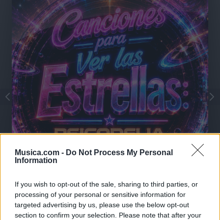
Musica.com -
Do Not Process My Personal
Information
🪐🚀 Canciones para Ver las Estrellas:
If you wish to opt-out of the sale, sharing to third parties, or
Psicodelia y Space Rock 🎸✨
processing of your personal or sensitive information for
🌌🚀 Viaje intergaláctico: la mejor selección de
psicodelia, space rock y atmósferas cósmicas para
targeted advertising by us, please use the below opt-out
tus noches de astronomía. 🪐🎸 Desconecta, mira
section to confirm your selection. Please note that after your
al firmamento y siente la gravedad cero. 💾 ¡Guarda