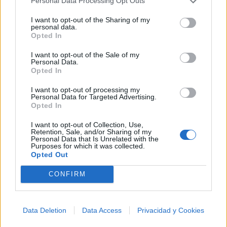
Personal Data Processing Opt Outs
al firmamento y siente la gravedad cero. 💾 ¡Guarda
esta colección para tu próxima noche estrellada!
Añadir un comentario ...
I want to opt-out of the Sharing of my
✨⭐
personal data.
Opted In
Letras
Top Artistas
Playlists
I want to opt-out of the Sale of my
Personal Data.
A
B
C
D
E
F
G
H
I
J
K
L
Opted In
M
N
O
P
Q
R
S
T
U
V
W
X
I want to opt-out of processing my
Personal Data for Targeted Advertising.
Opted In
Y
Z
#
I want to opt-out of Collection, Use,
Retention, Sale, and/or Sharing of my
Personal Data that Is Unrelated with the
Purposes for which it was collected.
Opted Out
CONFIRM
Data Deletion
Data Access
Privacidad y Cookies