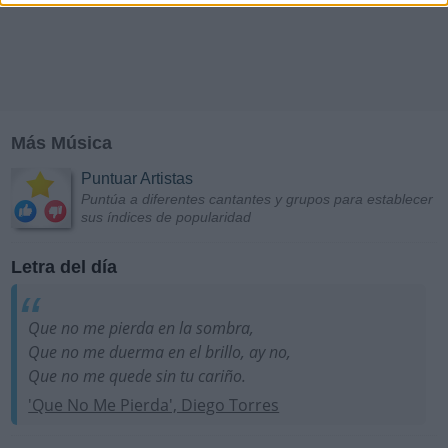
Más Música
Puntuar Artistas
Puntúa a diferentes cantantes y grupos para establecer
sus índices de popularidad
Letra del día
Que no me pierda en la sombra,
Que no me duerma en el brillo, ay no,
Que no me quede sin tu cariño.
'Que No Me Pierda', Diego Torres