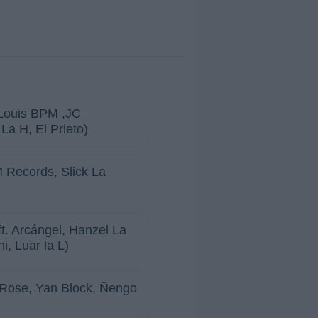
 Louis BPM ,JC
La H, El Prieto)
M Records, Slick La
ft. Arcángel, Hanzel La
, Luar la L)
a Rose, Yan Block, Ñengo