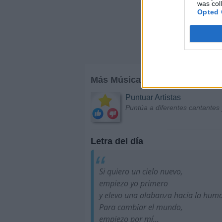
was col
Opted 
Más Música
Puntuar Artistas
Puntúa a diferentes cantantes 
Letra del día
Si quiero un cielo nuevo,
empiezo yo primero
y elevo una alabanza hacia la hum
Para cambiar el mundo,
empiezo por mí...