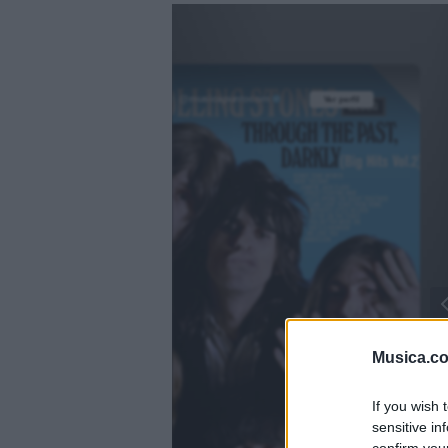
@musicapuntocom
Ver perfil
Ver perfil
fil
fil
Musica.c
If you wish 
sensitive in
)
confirm you