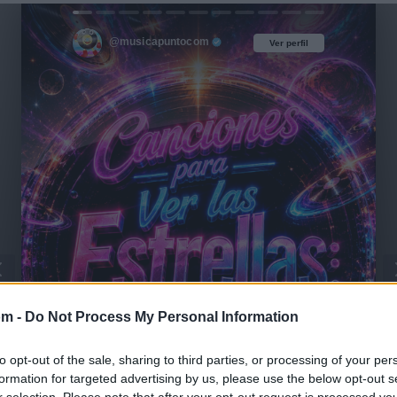
@musicapuntocom
Ver perfil
Ver perfil
om -
Do Not Process My Personal Information
to opt-out of the sale, sharing to third parties, or processing of your per
formation for targeted advertising by us, please use the below opt-out s
r selection. Please note that after your opt-out request is processed y