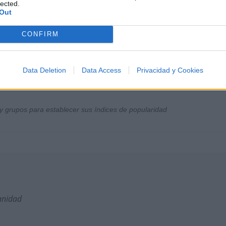
lected.
Out
CONFIRM
Data Deletion
Data Access
Privacidad y Cookies
y grupos para establecer sus índices de popularidad
anidad