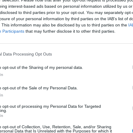
🪐🚀 Canciones para Ver las Estrellas:
eing interest-based ads based on personal information utilized by us or
Psicodelia y Space Rock 🎸✨
disclosed to third parties prior to your opt-out. You may separately opt-
🌌🚀 Viaje intergaláctico: la mejor selección de
losure of your personal information by third parties on the IAB’s list of
psicodelia, space rock y atmósferas cósmicas para
. This information may also be disclosed by us to third parties on the
IA
tus noches de astronomía. 🪐🎸 Desconecta, mira
al firmamento y siente la gravedad cero. 💾 ¡Guarda
Participants
that may further disclose it to other third parties.
esta colección para tu próxima noche estrellada!
Añadir un comentario ...
✨⭐
l Data Processing Opt Outs
o opt-out of the Sharing of my personal data.
I
J
K
L
M
N
O
P
Q
R
S
T
In
o opt-out of the Sale of my Personal Data.
In
to opt-out of processing my Personal Data for Targeted
ing.
In
o opt-out of Collection, Use, Retention, Sale, and/or Sharing
ersonal Data that Is Unrelated with the Purposes for which it