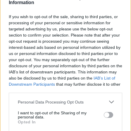
Information
If you wish to opt-out of the sale, sharing to third parties, or
processing of your personal or sensitive information for
targeted advertising by us, please use the below opt-out
section to confirm your selection. Please note that after your
opt-out request is processed you may continue seeing
interest-based ads based on personal information utilized by
🪐🚀 Canciones para Ver las Estrellas:
us or personal information disclosed to third parties prior to
Psicodelia y Space Rock 🎸✨
your opt-out. You may separately opt-out of the further
🌌🚀 Viaje intergaláctico: la mejor selección de
psicodelia, space rock y atmósferas cósmicas para
disclosure of your personal information by third parties on the
tus noches de astronomía. 🪐🎸 Desconecta, mira
IAB’s list of downstream participants. This information may
al firmamento y siente la gravedad cero. 💾 ¡Guarda
also be disclosed by us to third parties on the
IAB’s List of
esta colección para tu próxima noche estrellada!
Añadir un comentario ...
Downstream Participants
that may further disclose it to other
✨⭐
third parties.
Letras
Top Artistas
Playlists
Personal Data Processing Opt Outs
A
B
C
D
E
F
G
H
I
J
K
L
I want to opt-out of the Sharing of my
personal data.
Opted In
M
N
O
P
Q
R
S
T
U
V
W
X