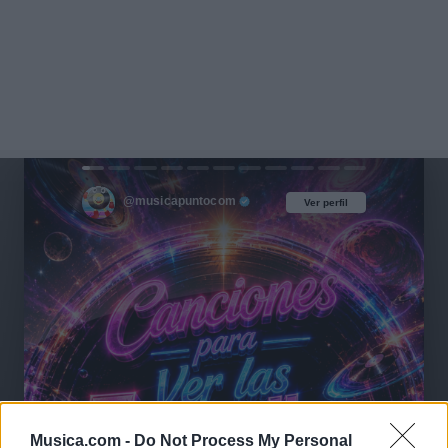
@musicapuntocom
Ver perfil
Ver perfil
Musica.com -
Do Not Process My Personal