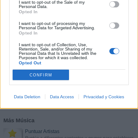
I want to opt-out of the Sale of my
Y
Z
#
Personal Data.
Opted In
I want to opt-out of processing my
Personal Data for Targeted Advertising.
Opted In
I want to opt-out of Collection, Use,
Retention, Sale, and/or Sharing of my
Personal Data that Is Unrelated with the
Purposes for which it was collected.
Opted Out
CONFIRM
Data Deletion
Data Access
Privacidad y Cookies
Más Música
Puntuar Artistas
Puntúa a diferentes cantantes y grupos para establecer