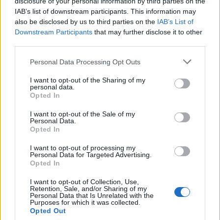
disclosure of your personal information by third parties on the
IAB’s list of downstream participants. This information may
Floricienta y su banda
also be disclosed by us to third parties on the
IAB’s List of
Downstream Participants
that may further disclose it to other
third parties.
Personal Data Processing Opt Outs
I want to opt-out of the Sharing of my
personal data.
@musicapuntocom
Ver perfil
Ver perfil
Opted In
I want to opt-out of the Sale of my
Personal Data.
Opted In
I want to opt-out of processing my
Personal Data for Targeted Advertising.
Opted In
I want to opt-out of Collection, Use,
Retention, Sale, and/or Sharing of my
Personal Data that Is Unrelated with the
Purposes for which it was collected.
Opted Out