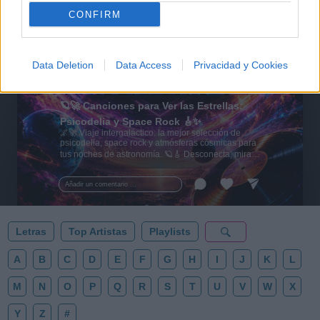
CONFIRM
Data Deletion
Data Access
Privacidad y Cookies
🪐🚀 Canciones para Ver las Estrellas:
Psicodelia y Space Rock 🎸✨
🌌🚀 Viaje intergaláctico: la mejor selección de
psicodelia, space rock y atmósferas cósmicas para
tus noches de astronomía. 🪐🎸 Desconecta, mira
al firmamento y siente la gravedad cero. 💾 ¡Guarda
esta colección para tu próxima noche estrellada!
Añadir un comentario ...
✨⭐
Letras
Top Artistas
Playlists
A
B
C
D
E
F
G
H
I
J
K
L
M
N
O
P
Q
R
S
T
U
V
W
X
Y
Z
#