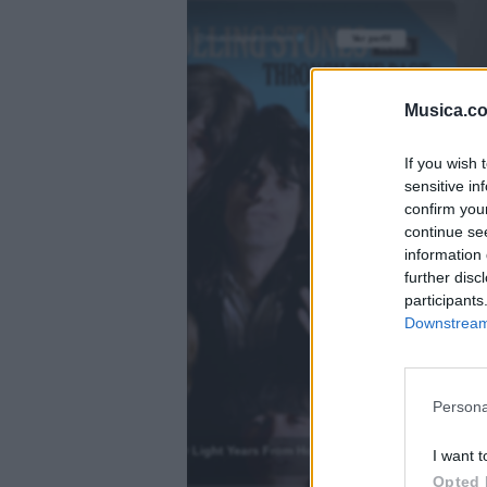
@musicapuntocom
Ver perfil
Ver perfil
fil
fil
Musica.c
If you wish 
sensitive in
confirm you
continue se
information 
further disc
participants
Downstream 
)
Persona
2000 Light Years From Home
I want t
.
Opted 