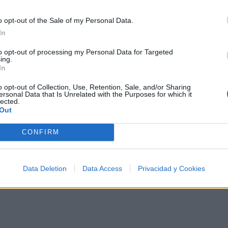
psicodelia, space rock y atmósferas cósmicas para
tus noches de astronomía. 🪐🎸 Desconecta, mira
o opt-out of the Sale of my Personal Data.
al firmamento y siente la gravedad cero. 💾 ¡Guarda
esta colección para tu próxima noche estrellada!
In
Añadir un comentario ...
✨⭐
to opt-out of processing my Personal Data for Targeted
ing.
In
I
J
K
L
M
N
O
P
Q
R
S
T
o opt-out of Collection, Use, Retention, Sale, and/or Sharing
ersonal Data that Is Unrelated with the Purposes for which it
lected.
Out
CONFIRM
Data Deletion
Data Access
Privacidad y Cookies