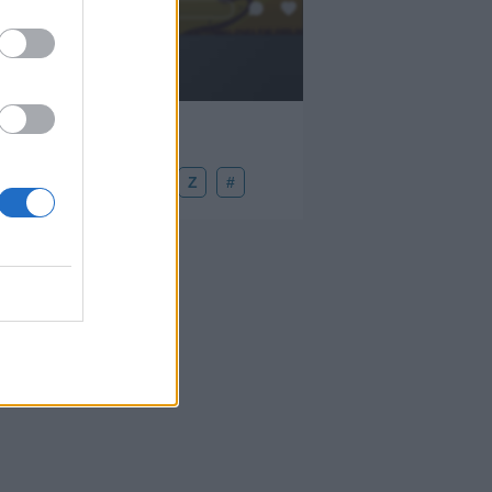
Añadir un comentario ...
U
V
W
X
Y
Z
#