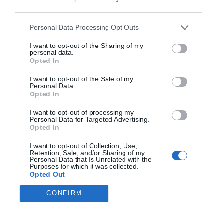
third parties.
🪐🚀 Canciones para Ver las Estrellas:
Psicodelia y Space Rock 🎸✨
Personal Data Processing Opt Outs
🌌🚀 Viaje intergaláctico: la mejor selección de
psicodelia, space rock y atmósferas cósmicas para
I want to opt-out of the Sharing of my
tus noches de astronomía. 🪐🎸 Desconecta, mira
personal data.
al firmamento y siente la gravedad cero. 💾 ¡Guarda
Opted In
esta colección para tu próxima noche estrellada!
Añadir un comentario ...
✨⭐
I want to opt-out of the Sale of my
Personal Data.
Opted In
Letras
Top Artistas
Playlists
I want to opt-out of processing my
Personal Data for Targeted Advertising.
A
B
C
D
E
F
G
H
I
J
K
L
Opted In
M
N
O
P
Q
R
S
T
U
V
W
X
I want to opt-out of Collection, Use,
Retention, Sale, and/or Sharing of my
Y
Z
#
Personal Data that Is Unrelated with the
Purposes for which it was collected.
Opted Out
CONFIRM