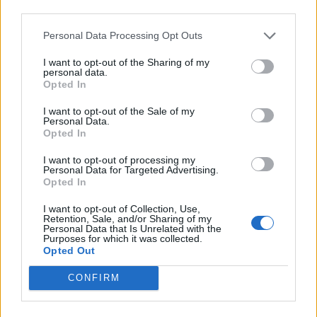
third parties.
🌌🚀 Viaje intergaláctico: la mejor selección de
psicodelia, space rock y atmósferas cósmicas para
tus noches de astronomía. 🪐🎸 Desconecta, mira
Personal Data Processing Opt Outs
al firmamento y siente la gravedad cero. 💾 ¡Guarda
esta colección para tu próxima noche estrellada!
Añadir un comentario ...
I want to opt-out of the Sharing of my
✨⭐
personal data.
Opted In
Letras
Top Artistas
Playlists
I want to opt-out of the Sale of my
Personal Data.
A
B
C
D
E
F
G
H
I
J
K
L
Opted In
M
N
O
P
Q
R
S
T
U
V
W
X
I want to opt-out of processing my
Personal Data for Targeted Advertising.
Opted In
Y
Z
#
I want to opt-out of Collection, Use,
Retention, Sale, and/or Sharing of my
Personal Data that Is Unrelated with the
Purposes for which it was collected.
Opted Out
CONFIRM