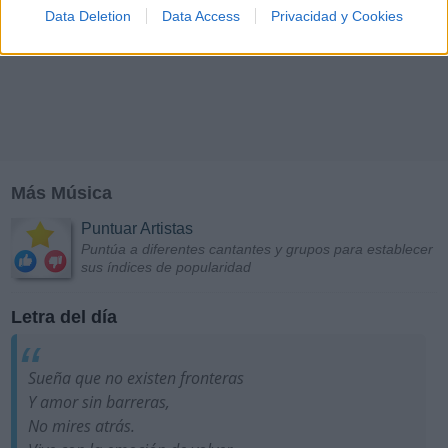
Data Deletion
Data Access
Privacidad y Cookies
Más Música
Puntuar Artistas
Puntúa a diferentes cantantes y grupos para establecer
sus índices de popularidad
Letra del día
Sueña que no existen fronteras
Y amor sin barreras,
No mires atrás.